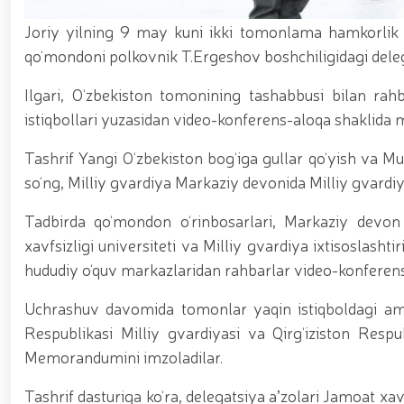
asosida yanada rivojlantiriladi / / Ma'naviy-ma'rif
kiritilgan oʻsimlikni noqonuniy ravishda olib keta
Joriy yilning 9 may kuni ikki tomonlama hamkorlik do
vositalari olib qo‘yildi / / Farg‘ona viloyatida p
qo‘mondoni polkovnik T.Ergeshov boshchiligidagi deleg
markazida navbatdagi tinglovchilar uchun sertifika
nufuzli ko‘rgazmasi yuqori saviyada bo'lib o'tdi. // 
jarayonlari davom etmoqda / / Davlatimiz rahbarin
Ilgari, O‘zbekiston tomonining tashabbusi bilan rah
belgilab bergan vazifalari yuzasidan, Milliy gvardiy
istiqbollari yuzasidan video-konferens-aloqa shaklida mu
o‘tkazildi / / Milliy gvardiya Surxondaryo viloyat
voleybol bo‘yicha o‘tkazilgan musobaqada faxrli b
Tashrif Yangi O‘zbekiston bog‘iga gullar qo‘yish va 
universiteti dotsentlari ishtirokidagi ochiq muloq
so‘ng, Milliy gvardiya Markaziy devonida Milliy gvardi
xususiyatlari” mavzusida ko‘rgazmali mashg‘ulot 
uchuvchisiz uchadigan apparatlarini qo‘llash istiq
o‘qilishi vaqtida jamoat tartibi hamda fuqarolar x
Tadbirda qo‘mondon o‘rinbosarlari, Markaziy devon
xavfsizligi universiteti va Milliy gvardiya ixtisoslash
hududiy o‘quv markazlaridan rahbarlar video-konferens
Uchrashuv davomida tomonlar yaqin istiqboldagi ama
Respublikasi Milliy gvardiyasi va Qirg‘iziston Respub
Memorandumini imzoladilar.
Tashrif dasturiga ko‘ra, delegatsiya aʼzolari Jamoat xa