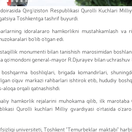
iy seminar-trening o‘tkazildi / / Qoraqalpogʻiston Re
yotgan shaxs qo'lga olindi / / Toshkent shahrida gvar
irasida Qirg‘iziston Respublikasi Qurolli Kuchlari Milliy
irotexnika vositalarining noqonuniy muomalasiga chek qo‘
atsiya Toshkentga tashrif buyurdi.
t topshirish marosimi bo‘lib o‘tdi. // Milliy gvardiya
Milliy gvardiya Jamoat xavfsizligi universitetiga o‘qish
ing ommaviy sportni yangi bosqichga olib chiqish bora
barlarning idoralararo hamkorlikni mustahkamlash va riv
a qo‘mondoni R.Djurayev raisligida, kamondan (paraka
zokaralari bo‘lib o‘tgan edi.
i bo‘yicha boshqarmasi ayol harbiy xizmatchilari Huqu
irinchi o‘rinni egallashdi / / Oliy Majlis Senatining q
Mustaqillik monumenti bilan tanishish marosimidan boshlan
ot / / Milliy gvardiya Temurbeklar maktabi o‘quvchila
ya qo‘mondoni general-mayor R.Djurayev bilan uchrashuv bo‘
tashkil etildi / / Milliy gvardiya Toshkent mintaqaviy
bollari” mavzusida Respublika ilmiy-amaliy seminari o
avfsizligi taʼminlanad / / O‘zbekiston Respublikasi Pre
 boshqarma boshliqlari, brigada komandirlari, shuning
rag‘batlantirish to‘g‘risida"gi
tirilgan o‘quv markazi rahbarlari ishtirok etib, hududiy bos
-aloqa orqali qatnashishdi.
liy hamkorlik rejalarini muhokama qilib, ilk marotaba 
likasi Qurolli kuchlari Milliy gvardiyasi o‘rtasida o‘za
vfsizligi universiteti, Toshkent "Temurbeklar maktabi" har