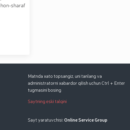
"Shon-sharaf
Matnda xato topsangiz, uni tanlang va
administratorni xabardor qilish uchun Ctrl + Enter
tugmasini bosing
Saytning eski talqini
Sayt yaratuvchisi:
Online Service Group