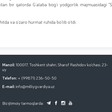
u bilan bir qatorda G‘alaba bog‘i yodgorlik majmuasidagi 
itda va o‘zaro hurmat ruhida bo‘lib o‘tdi.
Manzil:
100017, Toshkent shahri, Sharof Rashidov ko'chasi, 23-
uy
Telefon:
+ (99871) 236-50-50
E-mail:
info@milliygvardiya.uz
Biz ijtimoiy tarmoqlarda: