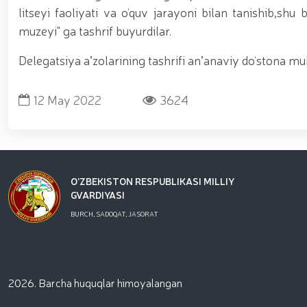
litseyi faoliyati va o‘quv jarayoni bilan tanishib,sh
muzeyi" ga tashrif buyurdilar.
Delegatsiya aʼzolarining tashrifi anʼanaviy do‘stona muh
12 May 2022
3624
O'ZBEKISTON RESPUBLIKASI MILLIY
GVARDIYASI
BURCH, SADOQAT, JASORAT
2026. Barcha huquqlar himoyalangan