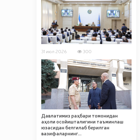
а олиб кетаётган шахс қўлга олинди / / Тошкент
h/Toshkent-shahrida-gvardiyachilar-tomonidan-
пиротехника воситаларининг ноқонуний муомаласига
oyildi-12-15)chek қўйилди / / Миллий гвардия
бўлиб ўтди. // Миллий гвардия Қорабайир отчилик
дия Жамоат хавфсизлиги университетига ўқишга
аҳбарининг оммавий спортни янги босқичга олиб
сидан, Миллий гвардия қўмондони R.Djurayev
/ / Миллий гвардия Сурхондарё вилояти бўйича
31 июл 2026
300
волейбол бўйича ўтказилган мусобақада фахрли
вфсизлиги университети доцентлари иштирокидаги
ш ва уларнинг техник хусусиятлари” мавзусида
ектларни қўриқлаш тизимида учувчисиз учадиган
 Муборак Рамазон ойи Таровеҳ намозлари ўқилиши
икаси Президентининг "Иккинчи жаҳон уруши
Давлатимиз раҳбари томонидан
аҳоли осойишталигини таъминлаш
юзасидан белгилаб берилган
вазифаларнинг...