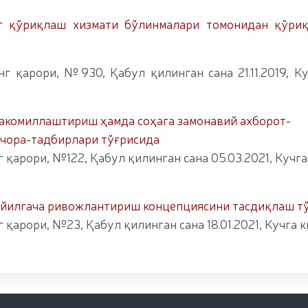
г қўриқлаш хизмати бўлинмалари томонидан қўриқ
г қарори, №930, Қабул қилинган сана 21.11.2019, К
акомиллаштириш ҳамда соҳага замонавий ахборот-
 чора-тадбирлари тўғрисида
қарори, №122, Қабул қилинган сана 05.03.2021, Кучг
5 йилгача ривожлантириш концепциясини тасдиқлаш т
қарори, №23, Қабул қилинган сана 18.01.2021, Кучга 