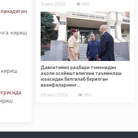
31 июл 2026
302
ланадиган
учга кириш
Давлатимиз раҳбари томонидан
а кириш
аҳоли осойишталигини таъминлаш
юзасидан белгилаб берилган
вазифаларнинг...
ўғрисида
28 июл 2026
350
кириш