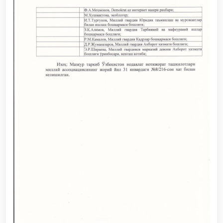
гуруҳининг ёшлар билан учрашуви тадбирлари
доирасида муддатди ҳарбий хизматчиларга
сертификатлар топширилди. // Миллий гвардия
қўмондони, генерал-полковник B.Tashmatov
пойтахтимиздаги манзилли ишлари давомида
ёшлар билан учрашиб, улар билан очиқ мулоқот
ўтказди. // Фарғона вилоятида жиноят содир
этишга мойил шахслар яшаш манзилларида тезкор
тадбирлар ўтказилди. // “8 март – Халқаро хотин
қизлар куни” муносабати билан Миллий гвардия
тизимида фаолият юритиб келаётган аёллар учун
тантанали байрам тадбири ташкил этилди //
Молиявий шаффофлик ва коррупциядан холи
муҳитни таъминлаш бўйича ўқув йиғини ўтказилди
// Аждодлар мероси – миллий ғурур ва
ватанпарварлик манбаи // Генерал-полковник
B.Tashmatov Тошкент “Темурбеклар мактаби”
ҳарбий академик лицейи фаолияти билан яқиндан
танишди. //Миллий гвардия қўмондони, генерал-
полковник B.Tashmatov Сирдарё ва Жиззах
вилоятида ўрганиш ишларини олиб борди //
“Ҳарбий таълим тизимида илм-фан ва педагогик
технологияларни ривожлантириш истиқболлари”