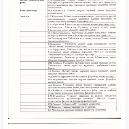
этилди. // Хавфсиз муҳитни таъминлашга
қаратилган чора-тадбирлар Миллий гвардия
қўмондони генерал-полковник Б. Ташматов
раҳбарлигида Юнусобод туманида амалга
оширилди // Буюк давлат арбоби Соҳибқирон
Амир Темур таваллудининг 690 йиллиги
муносабати билан, Ўзбекистон Миллий кино
санъати саройида Миллий гвардия тизимидаги
ёшлар билан учрашув бўлиб ўтди. // Байрам
кунларида хавфсизлик тўлиқ таъминланди //
Наврўз шукуҳи: отлиқ парадлар ташкил этилди //
“Наврўзни улуғлаш – инсонни улуғлашдир!” шиори
остида байрам сайли // Аскарлар касб-ҳунар
сертификатларига эга бўлди // Қаҳрамонлар
хотираси ёд этилди // // Странджа турнирида
Миллий гвардия ҳарбий хизматчиси Навбаҳор
Ҳамидова олтин медални қўлга киритди. // Ирода
Исмоилова «Содиқ хизматлари учун» медали
билан тақдирланди. // Ўзбекистон Қуролли
Кучларида киберспорт, дрон ва робот
технологиялари йўналишлари ривожлантирилади
// Андижон вилоятида Республика ишчи