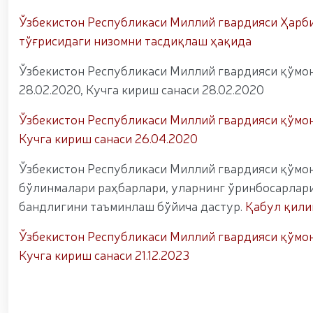
ноқонуний-равишда-олиб-кетаётган-12-16), Қизи
шаҳрида гвардиячилар томонидан сертификатлан
Ўзбекистон Республикаси Миллий гвардияси Ҳарби
sertifikatlanmagan-pirotexnika-buyumlari-olib-q
тўғрисидаги низомни тасдиқлаш ҳақида
(https://telegra.ph/Fargona-viloyatida-piro
Ихтисослаштирилган ўқув марказида навбатдаги т
Ўзбекистон Республикаси Миллий гвардияси қўмон
мажмуасида “Ўзбекистон отлари” нуфузли кўрг
кириш истагини билдирган номзодларни саралаб
28.02.2020, Кучга кириш санаси 28.02.2020
чиқиш борасида олимпия ва паралимпия ҳара
раислигида, камондан (паракамондан) отиш му
Ўзбекистон Республикаси Миллий гвардияси қўмонд
бошқармаси аёл ҳарбий хизматчилари Ҳуқуқни 
Кучга кириш санаси 26.04.2020
биринчи ўринни эгаллашди / / Олий Мажлис Сена
очиқ мулоқот / / Миллий гвардия Темурбеклар
Ўзбекистон Республикаси Миллий гвардияси қўмо
кўргазмали машғулот ташкил этилди / / Миллий
аппаратларини қўллаш истиқболлари” мавзусида 
бўлинмалари раҳбарлари, уларнинг ўринбосарлар
вақтида жамоат тартиби ҳамда фуқаролар х
бандлигини таъминлаш бўйича дастур.
Қабул қилин
Ўзбекистон Республикаси Миллий гвардияси қўмонд
Кучга кириш санаси 21.12.2023