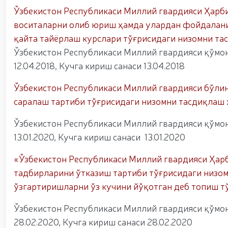
– миллий ғурур ва ватанпарварлик манбаи // Ген
Ўзбекистон Республикаси Миллий гвардияси Ҳарби
яқиндан танишди. //Миллий гвардия қўмондони
воситаларни олиб юриш ҳамда улардан фойдалани
“Ҳарбий таълим тизимида илм-фан ва педаго
конференцияси ташкил этилди. // Миллий гвар
қайта тайёрлаш курслари тўғрисидаги низомни та
оширди. // Самарқанд ва Бухоро вилояталарида 
Ўзбекистон Республикаси Миллий гвардияси қўмон
оширилди. // Ёшлар сиёсатига оид устувор вази
12.04.2018, Кучга кириш санаси 13.04.2018
ҳуқуқни муҳофаза қилиш органларининг Қўл жан
жисмоний ва маънавий тайёргарлигини мустаҳк
Тизим фидойилари ҳурмат ва эҳтиром билан наф
Ўзбекистон Республикаси Миллий гвардияси бўлин
Ватанпарварлик ойлиги доирасидаги тадбирлар / 
саралаш тартиби тўғрисидаги низомни тасдиқлаш
Қуролли Кучларимиз ташкил этилганининг 34 
ўтказилди / / Миллий гвардия қўмондонининг Ўз
Ўзбекистон Республикаси Миллий гвардияси қўмон
муносабати билан байрам табриги / / Ўзбекистон 
13.01.2020, Кучга кириш санаси 13.01.2020
куни муносабати билан гвардиячилар хизмат бур
Марказий девони ҳудудида бунёд этилган ёдго
Республикаси Президентининг “Ўзбекистон Респуб
«
Ўзбекистон Республикаси Миллий гвардияси Ҳар
билан ҳарбий хизматчилар ва ҳуқуқни муҳофаз
тадбирларини ўтказиш тартиби тўғрисидаги низом
Шавкат Мирзиёев Хавфсизлик кенгашининг кенга
ўзгартиришларни ўз кучини йўқотган деб топиш т
барпо этилган йирик қувватли когенерация маркази
маданият ва туризмнинг йирик марказига айланиб 
Ўзбекистон Республикаси Миллий гвардияси қўмон
андозаси асосида янада ривожлантирилади / / 
томонидан (ҳттпс://телегра.пҳ/Қорақалпог%СА
28.02.2020, Кучга кириш санаси 28.02.2020