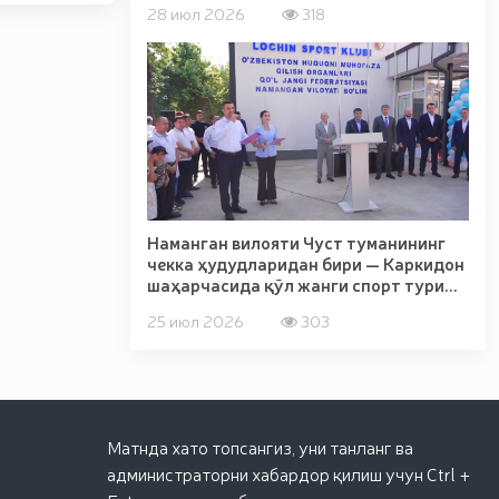
28 июл 2026
318
Наманган вилояти Чуст туманининг
чекка ҳудудларидан бири — Каркидон
шаҳарчасида қўл жанги спорт тури...
25 июл 2026
303
Матнда хато топсангиз, уни танланг ва
администраторни хабардор қилиш учун Ctrl +