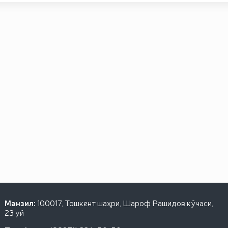
Манзил:
100017, Тошкент шаҳри, Шароф Рашидов кўчаси,
23 уй