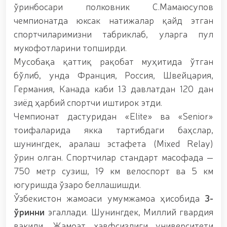
гуруҳининг ёшлар билан учрашуви тадбирлари
ўринбосари полковник С.Мамаюсупов
доирасида муддатди ҳарбий хизматчиларга
чемпионатда юксак натижалар қайд этган
сертификатлар топширилди. // Миллий гвардия
қўмондони, генерал-полковник B.Tashmatov
спортчиларимизни табриклаб, уларга пул
пойтахтимиздаги манзилли ишлари давомида
мукофотларини топширди.
ёшлар билан учрашиб, улар билан очиқ мулоқот
Мусобақа қаттиқ рақобат муҳитида ўтган
ўтказди. // Фарғона вилоятида жиноят содир
этишга мойил шахслар яшаш манзилларида тезкор
бўлиб, унда Франция, Россия, Швейцария,
тадбирлар ўтказилди. // “8 март – Халқаро хотин
Германия, Канада каби 13 давлатдан 120 дан
қизлар куни” муносабати билан Миллий гвардия
зиёд ҳарбий спортчи иштирок этди.
тизимида фаолият юритиб келаётган аёллар учун
тантанали байрам тадбири ташкил этилди //
Чемпионат дастуридан «Elite» ва «Senior»
Молиявий шаффофлик ва коррупциядан холи
тоифаларида якка тартибдаги баҳслар,
муҳитни таъминлаш бўйича ўқув йиғини ўтказилди
шунингдек, аралаш эстафета (Mixed Relay)
// Аждодлар мероси – миллий ғурур ва
ватанпарварлик манбаи // Генерал-полковник
ўрин олган. Спортчилар стандарт масофада —
B.Tashmatov Тошкент “Темурбеклар мактаби”
750 метр сузиш, 19 км велоспорт ва 5 км
ҳарбий академик лицейи фаолияти билан яқиндан
танишди. //Миллий гвардия қўмондони, генерал-
югуришда ўзаро беллашишди.
полковник B.Tashmatov Сирдарё ва Жиззах
Ўзбекистон жамоаси умумжамоа ҳисобида
3-
вилоятида ўрганиш ишларини олиб борди //
ўринни
эгаллади. Шунингдек, Миллий гвардия
“Ҳарбий таълим тизимида илм-фан ва педагогик
технологияларни ривожлантириш истиқболлари”
вакили, Жамоат хавфсизлиги университети