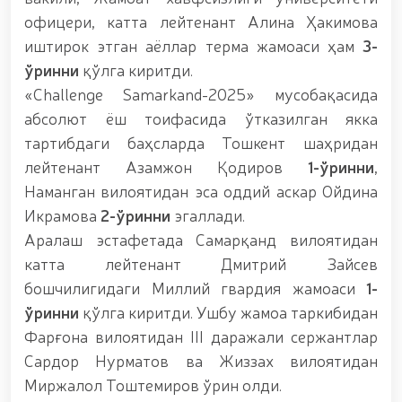
мавзусида республика ҳарбий илмий-амалий
офицери, катта лейтенант Алина Ҳакимова
конференцияси ташкил этилди. // Миллий гвардия
иштирок этган аёллар терма жамоаси ҳам
3-
қўмондони генерал-полковник B.Tashmatov илк
манзилли ишларини Юнусобод туманида амалга
ўринни
қўлга киритди.
оширди. // Самарқанд ва Бухоро вилояталарида
«Challenge Samarkand-2025» мусобақасида
хавфсиз муҳитни яратиш ва жамоат
абсолют ёш тоифасида ўтказилган якка
хавфсизлигини ишончли таъминлаш бўйича
манзилли ишлар амалга оширилди. // Ёшлар
тартибдаги баҳсларда Тошкент шаҳридан
сиёсатига оид устувор вазифалар доимий
лейтенант Азамжон Қодиров
1-ўринни
,
эътиборда. // Миллий гвардия қўмондони генерал-
Наманган вилоятидан эса оддий аскар Ойдина
полковник B.Tashmatov Ўзбекистон ҳуқуқни
муҳофаза қилиш органларининг Қўл жанги
Икрамова
2-ўринни
эгаллади.
федерацияси раиси этиб сайланди. // Миллий
Аралаш эстафетада Самарқанд вилоятидан
гвардия шахсий таркибининг жанговар салоҳияти,
катта лейтенант Дмитрий Зайсев
жисмоний ва маънавий тайёргарлигини
мустаҳкамлаш ҳамда замон талабларига мос
бошчилигидаги Миллий гвардия жамоаси
1-
такомиллаштиришга қаратилган ишлар давом
ўринни
қўлга киритди. Ушбу жамоа таркибидан
эттирилмоқда. // Тизим фидойилари ҳурмат ва
Фарғона вилоятидан III даражали сержантлар
эҳтиром билан нафақага кузатилди. // “Китобхон
ҳарбий оилалар” мавзусида адабий-бадиий кеча
Сардор Нурматов ва Жиззах вилоятидан
ташкил этилди / / Ватанпарварлик ойлиги
Миржалол Тоштемиров ўрин олди.
доирасидаги тадбирлар / / Тошкентда қидирувда