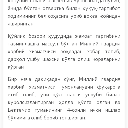
қонуний талабига агрессив муносабатда бўлиб,
гуруҳининг ёшлар билан учрашуви тадбирлари
доирасида муддатди ҳарбий хизматчиларга
ёнида бўлган отвертка билан ҳуқуқ-тартибот
сертификатлар топширилди. // Миллий гвардия
ходимининг бел соҳасига уриб воқеа жойидан
қўмондони, генерал-полковник B.Tashmatov
яширинган.
пойтахтимиздаги манзилли ишлари давомида
ёшлар билан учрашиб, улар билан очиқ мулоқот
ўтказди. // Фарғона вилоятида жиноят содир
Қўйлиқ бозори ҳудудида жамоат тартибини
этишга мойил шахслар яшаш манзилларида тезкор
таъминлашга масъул бўлган Миллий гвардия
тадбирлар ўтказилди. // “8 март – Халқаро хотин
ҳарбий хизматчиси воқеадан хабар топиб,
қизлар куни” муносабати билан Миллий гвардия
тизимида фаолият юритиб келаётган аёллар учун
дарҳол ушбу шахсни қўлга олиш чораларини
тантанали байрам тадбири ташкил этилди //
кўрган.
Молиявий шаффофлик ва коррупциядан холи
муҳитни таъминлаш бўйича ўқув йиғини ўтказилди
Бир неча дақиқадан сўнг, Миллий гвардия
// Аждодлар мероси – миллий ғурур ва
ҳарбий хизматчиси гумонланувчи фуқарога
ватанпарварлик манбаи // Генерал-полковник
B.Tashmatov Тошкент “Темурбеклар мактаби”
етиб олиб, уни қўл жанги услуби билан
ҳарбий академик лицейи фаолияти билан яқиндан
қуролсизлантирган ҳолда қўлга олган ва
танишди. //Миллий гвардия қўмондони, генерал-
Бектемир туманининг 4-сонли ички ишлар
полковник B.Tashmatov Сирдарё ва Жиззах
вилоятида ўрганиш ишларини олиб борди //
бўлимига олиб бориб топширган.
“Ҳарбий таълим тизимида илм-фан ва педагогик
технологияларни ривожлантириш истиқболлари”