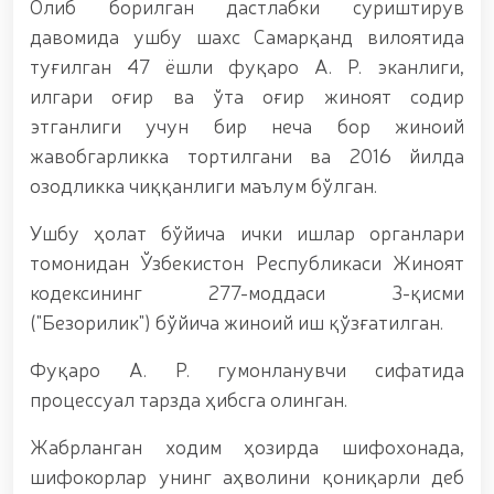
Олиб борилган дастлабки суриштирув
мавзусида республика ҳарбий илмий-амалий
давомида ушбу шахс Самарқанд вилоятида
конференцияси ташкил этилди. // Миллий гвардия
қўмондони генерал-полковник B.Tashmatov илк
туғилган 47 ёшли фуқаро А. Р. эканлиги,
манзилли ишларини Юнусобод туманида амалга
илгари оғир ва ўта оғир жиноят содир
оширди. // Самарқанд ва Бухоро вилояталарида
этганлиги учун бир неча бор жиноий
хавфсиз муҳитни яратиш ва жамоат
хавфсизлигини ишончли таъминлаш бўйича
жавобгарликка тортилгани ва 2016 йилда
манзилли ишлар амалга оширилди. // Ёшлар
озодликка чиққанлиги маълум бўлган.
сиёсатига оид устувор вазифалар доимий
эътиборда. // Миллий гвардия қўмондони генерал-
Ушбу ҳолат бўйича ички ишлар органлари
полковник B.Tashmatov Ўзбекистон ҳуқуқни
муҳофаза қилиш органларининг Қўл жанги
томонидан Ўзбекистон Республикаси Жиноят
федерацияси раиси этиб сайланди. // Миллий
кодексининг 277-моддаси 3-қисми
гвардия шахсий таркибининг жанговар салоҳияти,
("Безорилик") бўйича жиноий иш қўзғатилган.
жисмоний ва маънавий тайёргарлигини
мустаҳкамлаш ҳамда замон талабларига мос
Фуқаро A. Р. гумонланувчи сифатида
такомиллаштиришга қаратилган ишлар давом
эттирилмоқда. // Тизим фидойилари ҳурмат ва
процессуал тарзда ҳибсга олинган.
эҳтиром билан нафақага кузатилди. // “Китобхон
ҳарбий оилалар” мавзусида адабий-бадиий кеча
Жабрланган ходим ҳозирда шифохонада,
ташкил этилди / / Ватанпарварлик ойлиги
шифокорлар унинг аҳволини қониқарли деб
доирасидаги тадбирлар / / Тошкентда қидирувда