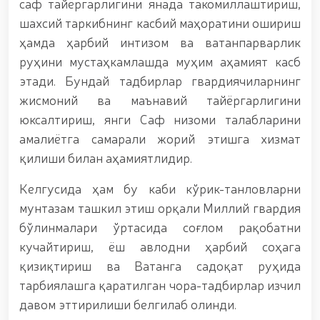
гвардия қўмондони R.Djurayev раислигида,
саф тайёргарлигини янада такомиллаштириш,
камондан (паракамондан) отиш мураббийлари
шахсий таркибнинг касбий маҳоратини ошириш
иштирокидаги Конференция ўтказилди / / Миллий
ҳамда ҳарбий интизом ва ватанпарварлик
гвардия Сурхондарё вилояти бўйича бошқармаси
аёл ҳарбий хизматчилари Ҳуқуқни муҳофаза
руҳини мустаҳкамлашда муҳим аҳамият касб
қилувчи органлар ходималари ўртасида волейбол
этади. Бундай тадбирлар гвардиячиларнинг
бўйича ўтказилган мусобақада фахрли биринчи
жисмоний ва маънавий тайёргарлигини
ўринни эгаллашди / / Олий Мажлис Сенатининг
қўмита раиси ва Миллий гвардия Жамоат
юксалтириш, янги Саф низоми талабларини
хавфсизлиги университети доцентлари
амалиётга самарали жорий этишга хизмат
иштирокидаги очиқ мулоқот / / Миллий гвардия
қилиши билан аҳамиятлидир.
Темурбеклар мактаби ўқувчилари билан
“Дронлардан фойдаланиш ва уларнинг техник
хусусиятлари” мавзусида кўргазмали машғулот
Келгусида ҳам бу каби кўрик-танловларни
ташкил этилди / / Миллий гвардия Тошкент
мунтазам ташкил этиш орқали Миллий гвардия
минтақавий ўқув марказида "Объектларни
бўлинмалари ўртасида соғлом рақобатни
қўриқлаш тизимида учувчисиз учадиган
аппаратларини қўллаш истиқболлари” мавзусида
кучайтириш, ёш авлодни ҳарбий соҳага
Республика илмий-амалий семинари ўтказилди / /
қизиқтириш ва Ватанга садоқат руҳида
Муборак Рамазон ойи Таровеҳ намозлари ўқилиши
тарбиялашга қаратилган чора-тадбирлар изчил
вақтида жамоат тартиби ҳамда фуқаролар
хавфсизлиги таъминланад / / Ўзбекистон
давом эттирилиши белгилаб олинди.
Республикаси Президентининг "Иккинчи жаҳон