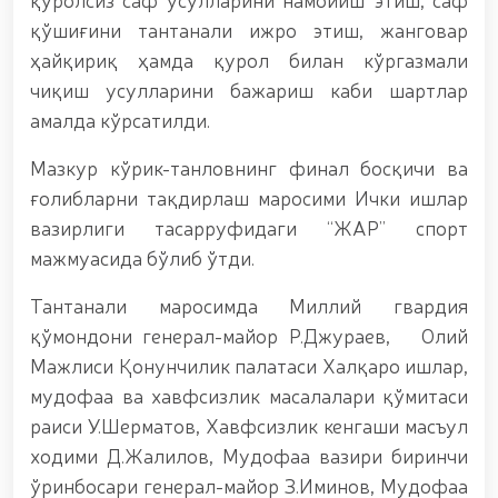
мавзусида республика ҳарбий илмий-амалий
қўшиғини тантанали ижро этиш, жанговар
конференцияси ташкил этилди. // Миллий гвардия
ҳайқириқ ҳамда қурол билан кўргазмали
қўмондони генерал-полковник B.Tashmatov илк
манзилли ишларини Юнусобод туманида амалга
чиқиш усулларини бажариш каби шартлар
оширди. // Самарқанд ва Бухоро вилояталарида
амалда кўрсатилди.
хавфсиз муҳитни яратиш ва жамоат
хавфсизлигини ишончли таъминлаш бўйича
Мазкур кўрик-танловнинг финал босқичи ва
манзилли ишлар амалга оширилди. // Ёшлар
сиёсатига оид устувор вазифалар доимий
ғолибларни тақдирлаш маросими Ички ишлар
эътиборда. // Миллий гвардия қўмондони генерал-
вазирлиги тасарруфидаги “ЖАР” спорт
полковник B.Tashmatov Ўзбекистон ҳуқуқни
мажмуасида бўлиб ўтди.
муҳофаза қилиш органларининг Қўл жанги
федерацияси раиси этиб сайланди. // Миллий
Тантанали маросимда Миллий гвардия
гвардия шахсий таркибининг жанговар салоҳияти,
жисмоний ва маънавий тайёргарлигини
қўмондони генерал-майор Р.Джураев, Олий
мустаҳкамлаш ҳамда замон талабларига мос
Мажлиси Қонунчилик палатаси Халқаро ишлар,
такомиллаштиришга қаратилган ишлар давом
эттирилмоқда. // Тизим фидойилари ҳурмат ва
мудофаа ва хавфсизлик масалалари қўмитаси
эҳтиром билан нафақага кузатилди. // “Китобхон
раиси У.Шерматов, Хавфсизлик кенгаши масъул
ҳарбий оилалар” мавзусида адабий-бадиий кеча
ходими Д.Жалилов, Мудофаа вазири биринчи
ташкил этилди / / Ватанпарварлик ойлиги
доирасидаги тадбирлар / / Тошкентда қидирувда
ўринбосари генерал-майор З.Иминов, Мудофаа