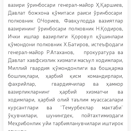
бўлган шахс қўлга олинди / / «Жасорат» фильми
вазири ўринбосари генерал-майор Ҳ.Қаршиев,
премьераси бўлиб ўтди / / Қуролли Кучларимиз
Давлат божхона қўмитаси раиси ўринбосари
ташкил этилганининг 34 йиллиги ва 14 январь –
Ватан ҳимоячилари куни муносабати Миллий
полковник О.Чориев, Фавқулодда вазиятлар
гвардияда байрамона тадбир ўтказилди / /
вазирининг ўринбосари полковник Н.Қодиров,
Миллий гвардия қўмондонининг Ўзбекистон
Ички ишлар вазирлиги Қоровул қўшинлари
Республикаси Қуролли Кучлари ташкил
этилганининг 34 йиллиги ва Ватан ҳимоячилари
қўмондони полковник Х.Батиров, истеъфодаги
куни муносабати билан байрам табриги / /
генерал-майор Р.Атаханов, прокуратура ва
Ўзбекистон Республикаси Қуролли Кучлари
Давлат хавфсизлик хизмати масъул ходимлари,
ташкил этилганининг 34 йиллиги ҳамда 14 январь —
Ватан ҳимоячилари куни муносабати билан
Миллий гвардия қўмондонлиги ва бошқарма
гвардиячилар хизмат бурчини бажариш чоғида
бошлиқлари, ҳарбий қисм командирлари,
қаҳрамонларча ҳалок бўлган сафдошлари
фахрийлар, гвардиячилар ва ҳамкор
хотирасига бағишлаб Миллий гвардия Марказий
девони ҳудудида бунёд этилган ёдгорлик
вазирликларнинг ҳарбий хизматчи ва
мажмуаси пойига гул қўйишиб, уларнинг
ходимлари, ҳарбий олий таълим муассасалари
хотирасига ҳурмат бажо келтиришди / /
курсантлари ва “Темурбеклар мактаби”
Ўзбекистон Республикаси Президентининг
“Ўзбекистон Республикаси Қуролли Кучлари
ўқувчилари, шунингдек, пойтахтимиздаги
ташкил этилганининг 34 йиллиги ҳамда Ватан
Меҳрибонлик уйи тарбияланувчилари иштирок
ҳимоячилари куни муносабати билан ҳарбий
этишди.