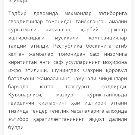
хизматчилар ва ҳуқуқни муҳофаза қилиш
органлари ходимларидан бир гуруҳини
мукофотлаш тўғрисида”ги Фармони / / Президент
Тадбир давомида меҳмонлар эътиборига
Шавкат Мирзиёев Хавфсизлик кенгашининг
гвардиячилар томонидан тайёрланган амалий
кенгайтирилган йиғилишини ўтказди / / Президент
кўргазмали чиқишлар, ҳарбий оркестр
Шавкат Мирзиёев Тошкент шаҳри Юнусобод
туманида барпо этилган йирик қувватли
иштирокидаги мусиқали композициялар
когенерация маркази фаолияти билан танишди
тақдим этилди. Республика босқичига етиб
(https://president.uz/oz/lists/view/8785) / /
келган жамоалар томонидан саф низомига
Молия, илғор технологиялар, маданият ва
туризмнинг йирик марказига айланиб бораётган
киритилган янги саф усулларининг моҳирона
Тошкент
ижро этилиши, шунингдек Фахрий қоровул
(https://t.me/milliygvardiyauz_official/18196)duny
батальони жамоасининг намунали чиқишлари
замонавий мегаполислари андозаси асосида янада
ривожлантирилади / / Маънавий-маърифий
барчада катта таассурот қолдирди.
семинар-тренинг ўтказилди / / Қорақалпоғистон
Қувонарлиси, мазкур кўрик-танловда
Республикасида гвардиячилар томонидан
(ҳттпс://телегра.пҳ/Қорақалпог%СА%ББистон-
гвардиячи қизларнинг ҳам иштирок этгани
Республикасида-гвардиячилари-томонидан-
тизимда гендер тенглик масалаларига алоҳида
қизил-китобга-киритилган-о%СА%ББсимликни-
эътибор қаратилаётганининг яққол далили
ноқонуний-равишда-олиб-кетаётган-12-16), Қизил
китобга киритилган ўсимликни ноқонуний равишда
бўлди.
олиб кетаётган шахс қўлга олинди / / Тошкент