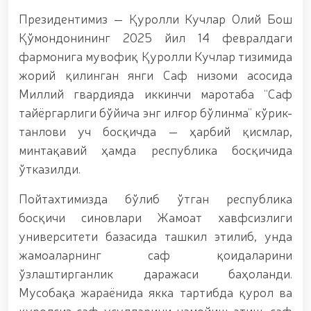
гуруҳининг ёшлар билан учрашуви тадбирлари
доирасида муддатди ҳарбий хизматчиларга
Президентимиз — Қуролли Кучлар Олий Бош
сертификатлар топширилди. // Миллий гвардия
Қўмондонининг 2025 йил 14 февралдаги
қўмондони, генерал-полковник B.Tashmatov
фармонига мувофиқ Қуролли Кучлар тизимида
пойтахтимиздаги манзилли ишлари давомида
ёшлар билан учрашиб, улар билан очиқ мулоқот
жорий қилинган янги Саф низоми асосида
ўтказди. // Фарғона вилоятида жиноят содир
Миллий гвардияда иккинчи маротаба “Саф
этишга мойил шахслар яшаш манзилларида тезкор
тайёргарлиги бўйича энг илғор бўлинма” кўрик-
тадбирлар ўтказилди. // “8 март – Халқаро хотин
қизлар куни” муносабати билан Миллий гвардия
танлови уч босқичда — ҳарбий қисмлар,
тизимида фаолият юритиб келаётган аёллар учун
минтақавий ҳамда республика босқичида
тантанали байрам тадбири ташкил этилди //
ўтказилди.
Молиявий шаффофлик ва коррупциядан холи
муҳитни таъминлаш бўйича ўқув йиғини ўтказилди
// Аждодлар мероси – миллий ғурур ва
Пойтахтимизда бўлиб ўтган республика
ватанпарварлик манбаи // Генерал-полковник
босқичи синовлари Жамоат хавфсизлиги
B.Tashmatov Тошкент “Темурбеклар мактаби”
университети базасида ташкил этилиб, унда
ҳарбий академик лицейи фаолияти билан яқиндан
танишди. //Миллий гвардия қўмондони, генерал-
жамоаларнинг саф қоидаларини
полковник B.Tashmatov Сирдарё ва Жиззах
ўзлаштирганлик даражаси баҳоланди.
вилоятида ўрганиш ишларини олиб борди //
Мусобақа жараёнида якка тартибда қурол ва
“Ҳарбий таълим тизимида илм-фан ва педагогик
технологияларни ривожлантириш истиқболлари”
қуролсиз саф усулларини намойиш этиш, саф