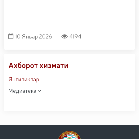
уруши қатнашчиларини рағбатлантириш
тўғрисида"ги
10 Январ 2026
4194
Ахборот хизмати
Янгиликлар
Медиатека