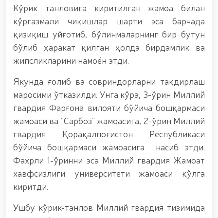
шаҳрида гвардиячилар томонидан
Кўрик танловига киритилган жамоа билан
сертификатланмаган пиротехника воситалари
кўргазмали чиқишлар шарти эса барчада
(https://telegra.ph/Toshkent-shahrida-
қизиқиш уйғотиб, бўлинмаларнинг бир бутун
gvardiyachilar-tomonidan-sertifikatlanmagan-
pirotexnika-buyumlari-olib-qoyildi-12-15) олиб
бўлиб ҳаракат қилган ҳолда бирдамлик ва
қўйилди / / Фарғона вилоятида пиротехника
жипсликларини намоён этди.
воситаларининг ноқонуний муомаласига
(https://telegra.ph/Fargona-viloyatida-pirotexnika-
Якунда ғолиб ва совриндорларни тақдирлаш
buyumlarining-noqonuniy-muomalasiga-chek-
qoyildi-12-15)chek қўйилди / / Миллий гвардия
маросими ўтказилди. Унга кўра, 3-ўрин Миллий
Ихтисослаштирилган ўқув марказида навбатдаги
гвардия Фарғона вилояти бўйича бошқармаси
тингловчилар учун сертификат топшириш
жамоаси ва “Сарбоз” жамоасига, 2-ўрин Миллий
маросими бўлиб ўтди. // Миллий гвардия
Қорабайир отчилик мажмуасида “Ўзбекистон
гвардия Қорақалпоғистон Республикаси
отлари” нуфузли кўргазмаси юқори савияда бўлиб
бўйича бошқармаси жамоасига насиб этди.
ўтди. // Миллий гвардия Жамоат хавфсизлиги
Фахрли 1-ўринни эса Миллий гвардия Жамоат
университетига ўқишга кириш истагини билдирган
номзодларни саралаб олиш жараёнлари давом
хавфсизлиги университети жамоаси қўлга
этмоқда / / Давлатимиз раҳбарининг оммавий
киритди.
спортни янги босқичга олиб чиқиш борасида
олимпия ва паралимпия ҳаракати йўналишида
Ушбу кўрик-танлов Миллий гвардия тизимида
белгилаб берган вазифалари юзасидан, Миллий