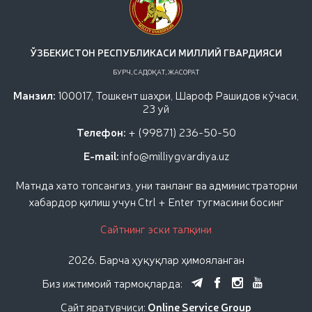
ЎЗБЕКИСТОН РЕСПУБЛИКАСИ МИЛЛИЙ ГВАРДИЯСИ
БУРЧ, САДОҚАТ, ЖАСОРАТ
Манзил:
100017, Тошкент шаҳри, Шароф Рашидов кўчаси,
23 уй
Телефон:
+ (99871) 236-50-50
E-mail:
info@milliygvardiya.uz
Матнда хато топсангиз, уни танланг ва администраторни
хабардор қилиш учун Ctrl + Enter тугмасини босинг
Сайтнинг эски талқини
2026. Барча ҳуқуқлар ҳимояланган
Биз ижтимоий тармоқларда:
Сайт яратувчиси:
Online Service Group