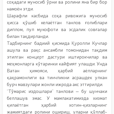
соҳадаги муносиб ўрни ва ролини яна бир бор
бўлган шахс қўлга олинди / / «Жасорат» фильми
премьераси бўлиб ўтди / / Қуролли Кучларимиз
намоён этди.
ташкил этилганининг 34 йиллиги ва 14 январь –
Шарафли касбида соҳа ривожига муносиб
Ватан ҳимоячилари куни муносабати Миллий
ҳисса қўшиб келаётган танлов ғолиблари
гвардияда байрамона тадбир ўтказилди / /
Миллий гвардия қўмондонининг Ўзбекистон
диплом, пул мукофоти ва эсдалик совғалар
Республикаси Қуролли Кучлари ташкил
билан тақдирланди.
этилганининг 34 йиллиги ва Ватан ҳимоячилари
куни муносабати билан байрам табриги / /
Тадбирнинг бадиий қисмида Қуролли Кучлар
Ўзбекистон Республикаси Қуролли Кучлари
ашула ва рақс ансамбли томонидан тақдим
ташкил этилганининг 34 йиллиги ҳамда 14 январь —
этилган концерт дастури иштирокчилар ва
Ватан ҳимоячилари куни муносабати билан
гвардиячилар хизмат бурчини бажариш чоғида
меҳмонларга кўтаринки кайфият улашди. Унда
қаҳрамонларча ҳалок бўлган сафдошлари
Ватан ҳимояси, ҳарбий аёлларнинг
хотирасига бағишлаб Миллий гвардия Марказий
қаҳрамонлиги ва тинчликни асрашдек улкан
девони ҳудудида бунёд этилган ёдгорлик
мажмуаси пойига гул қўйишиб, уларнинг
бурч мавзулари жонли ижрода акс эттирилди.
хотирасига ҳурмат бажо келтиришди / /
“Тўмарис издошлари” танлови — бу шунчаки
Ўзбекистон Республикаси Президентининг
беллашув эмас. У мамлакатимизда хизмат
“Ўзбекистон Республикаси Қуролли Кучлари
ташкил этилганининг 34 йиллиги ҳамда Ватан
қилаётган ҳарбий хотин-қизларнинг
ҳимоячилари куни муносабати билан ҳарбий
жамиятдаги ролини ошириш, уларни қўллаб-