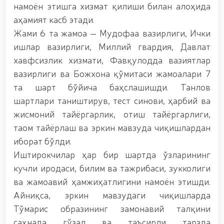
гуруҳининг ёшлар билан учрашуви тадбирлари
намоён этишга хизмат қилиши билан алоҳида
доирасида муддатди ҳарбий хизматчиларга
аҳамият касб этади.
сертификатлар топширилди. // Миллий гвардия
қўмондони, генерал-полковник B.Tashmatov
Жами 6 та жамоа — Мудофаа вазирлиги, Ички
пойтахтимиздаги манзилли ишлари давомида
ишлар вазирлиги, Миллий гвардия, Давлат
ёшлар билан учрашиб, улар билан очиқ мулоқот
хавфсизлик хизмати, Фавқулодда вазиятлар
ўтказди. // Фарғона вилоятида жиноят содир
этишга мойил шахслар яшаш манзилларида тезкор
вазирлиги ва Божхона қўмитаси жамоалари 7
тадбирлар ўтказилди. // “8 март – Халқаро хотин
та шарт бўйича баҳслашишди. Танлов
қизлар куни” муносабати билан Миллий гвардия
шартлари таништирув, тест синови, ҳарбий ва
тизимида фаолият юритиб келаётган аёллар учун
тантанали байрам тадбири ташкил этилди //
жисмоний тайёргарлик, отиш тайёргарлиги,
Молиявий шаффофлик ва коррупциядан холи
таом тайёрлаш ва эркин мавзуда чиқишлардан
муҳитни таъминлаш бўйича ўқув йиғини ўтказилди
иборат бўлди.
// Аждодлар мероси – миллий ғурур ва
ватанпарварлик манбаи // Генерал-полковник
Иштирокчилар ҳар бир шартда ўзларининг
B.Tashmatov Тошкент “Темурбеклар мактаби”
кучли иродаси, билим ва тажрибаси, зукколиги
ҳарбий академик лицейи фаолияти билан яқиндан
ва жамоавий ҳамжиҳатлигини намоён этишди.
танишди. //Миллий гвардия қўмондони, генерал-
полковник B.Tashmatov Сирдарё ва Жиззах
Айниқса, эркин мавзудаги чиқишларда
вилоятида ўрганиш ишларини олиб борди //
Тўмарис образининг замонавий талқини
“Ҳарбий таълим тизимида илм-фан ва педагогик
технологияларни ривожлантириш истиқболлари”
саҳнада гўзал ва таъсирли тарзда