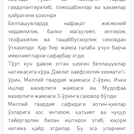
мавзусида республика ҳарбий илмий-амалий
гавдалантирилиб, томошабинлар ва ҳакамлар
конференцияси ташкил этилди. // Миллий гвардия
ҳайратини қозонди.
қўмондони генерал-полковник B.Tashmatov илк
манзилли ишларини Юнусобод туманида амалга
Беллашувларда нафақат жисмоний
оширди. // Самарқанд ва Бухоро вилояталарида
чидамлилик, балки масъулият, интизом,
хавфсиз муҳитни яратиш ва жамоат
тезфаҳмлик ва ташаббускорлик синовдан
хавфсизлигини ишончли таъминлаш бўйича
манзилли ишлар амалга оширилди. // Ёшлар
ўтказилди. Ҳар бир жамоа ғалаба учун барча
сиёсатига оид устувор вазифалар доимий
имкониятларни сафарбар этди.
эътиборда. // Миллий гвардия қўмондони генерал-
Тўрт кун давом этган қизғин беллашувлар
полковник B.Tashmatov Ўзбекистон ҳуқуқни
муҳофаза қилиш органларининг Қўл жанги
натижасига кўра, Давлат хавфсизлик хизмати 1-
федерацияси раиси этиб сайланди. // Миллий
ўрин, Миллий гвардия жамоаси 2-ўрин, Ички
гвардия шахсий таркибининг жанговар салоҳияти,
ишлар вазирлиги жамоаси ва Мудофаа
жисмоний ва маънавий тайёргарлигини
мустаҳкамлаш ҳамда замон талабларига мос
вазирлиги жамоаси 3-ўринга сазовор бўлди.
такомиллаштиришга қаратилган ишлар давом
Миллий гвардия сафидаги хотин-қизлар
эттирилмоқда. // Тизим фидойилари ҳурмат ва
ўзларига хос интизом, қатъият ва чуқур
эҳтиром билан нафақага кузатилди. // “Китобхон
ҳарбий оилалар” мавзусида адабий-бадиий кеча
тайёргарлик билан иштирок этиб, юқори
ташкил этилди / / Ватанпарварлик ойлиги
натижа қайд этдилар. Бу эса уларнинг
доирасидаги тадбирлар / / Тошкентда қидирувда