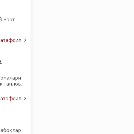
8 март
атафсил
А
и
армалари
к танлови
атафсил
 сабоқлар