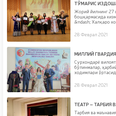
ТЎМАРИС ИЗДОШ
Жорий йилнинг 27 
бошқармасида хизма
&ndash; Халқаро х
издошлари&r...
28 Феврал 2021
МИЛЛИЙ ГВАРДИ
Сурхондарё вилоят
бўлинмалар, ҳарби
ходимлари ўртасид
б...
28 Феврал 2021
ТЕАТР – ТАРБИЯ
Тарбия ва маънавия