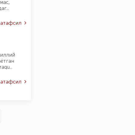
мас,
г...
атафсил
Миллий
аётган
qu...
атафсил