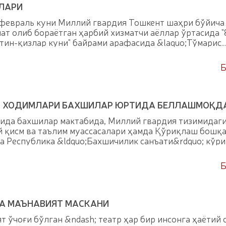
ЛАРИ
февраль куни Миллий гвардия Тошкент шаҳри бўйича
т олиб бораётган ҳарбий хизматчи аёллар ўртасида "
отин-қизлар куни" байрами арафасида &laquo;Тўмарис
Б
Я ХОДИМЛАРИ БАХШИЛАР ЮРТИДА БЕЛЛАШМОҚД
ида бахшилар мактабида, Миллий гвардия тизимидаг
й қисм ва таълим муассасалари ҳамда Қўриқлаш бошқ
а Республика &ldquo;Бахшичилик санъати&rdquo; кўри
Б
 ВА МАЪНАВИЯТ МАСКАНИ
т ўчоғи бўлган &ndash; театр ҳар бир инсонга ҳаётий