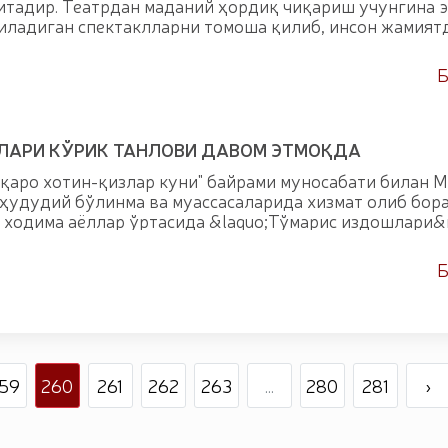
итадир. Театрдан маданий ҳордиқ чиқариш учунгина э
ладиган спектаклларни томоша қилиб, инсон жамиятда
Б
ЛАРИ КЎРИК ТАНЛОВИ ДАВОМ ЭТМОҚДА
лқаро хотин-қизлар куни" байрами муносабати билан 
 ҳудудий бўлинма ва муассасаларида хизмат олиб бор
 ходима аёллар ўртасида &laquo;Тўмарис издошлари&ra
Б
59
260
261
262
263
...
280
281
›