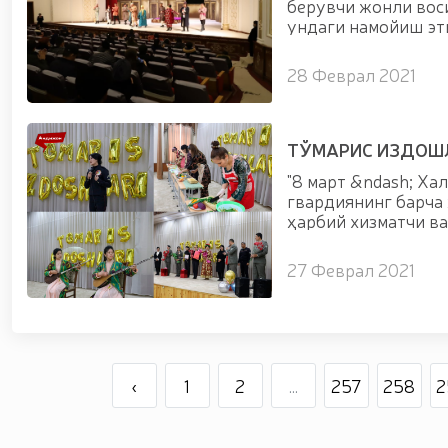
берувчи жонли вос
ундаги намойиш эти
28 Феврал 2021
ТЎМАРИС ИЗДОШ
"8 март &ndash; Ха
гвардиянинг барча
ҳарбий хизматчи ва
27 Феврал 2021
‹
1
2
...
257
258
2