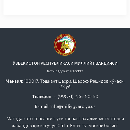
ЎЗБЕКИСТОН РЕСПУБЛИКАСИ МИЛЛИЙ ГВАРДИЯСИ
БУРЧ, САДОҚАТ, ЖАСОРАТ
Манзил:
100017, Тошкент шаҳри, Шароф Рашидов кўчаси,
23 уй
Телефон:
+ (99871) 236-50-50
E-mail:
info@milliygvardiya.uz
Матнда хато топсангиз, уни танланг ва администраторни
хабардор қилиш учун Ctrl + Enter тугмасини босинг