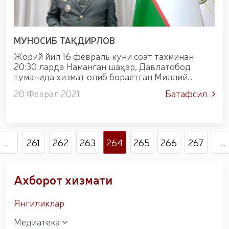
уруши қатнашчиларини рағбатлантириш
тўғрисида"ги
МУНОСИБ ТАҚДИРЛОВ
Жорий йил 16 февраль куни соат тахминан
20:30 ларда Наманган шаҳар, Давлатобод
туманида хизмат олиб бораётган Миллий
гвардия Наманган вилояти бўйича бошқармаси
20 Феврал 2021
Батафсил
ҳарбий хизматчилари ушбу ҳудуд орқали ўтган
Шимолий Фарғона...
...
261
262
263
264
265
266
267
...
Ахборот хизмати
Янгиликлар
Медиатека