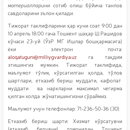
этилди. // Хавфсиз муҳитни таъминлашга
материаллари
ни сотиб олиш бўйича танлов
қаратилган чора-тадбирлар Миллий гвардия
савдоларини эълон қилади.
қўмондони генерал-полковник Б. Ташматов
раҳбарлигида Юнусобод туманида амалга
Тижорат таклифларини ҳар куни соат 9:00 дан
оширилди // Буюк давлат арбоби Соҳибқирон
Амир Темур таваллудининг 690 йиллиги
10 апрель 18:00 гача Тошкент шаҳар Ш.Рашидов
муносабати билан, Ўзбекистон Миллий кино
кўчаси 23-уй (ЎзР МГ Ишлар бошқармасига)
санъати саройида Миллий гвардия тизимидаги
ёки электрон почта:
ёшлар билан учрашув бўлиб ўтди. // Байрам
кунларида хавфсизлик тўлиқ таъминланди //
aloqatuguni@milliygvardiya.uz
га тақдим
Наврўз шукуҳи: отлиқ парадлар ташкил этилди //
этишингиз мумкин. Тижорат таклифида,
“Наврўзни улуғлаш – инсонни улуғлашдир!” шиори
маълумот тўлиқ кўрсатилган ҳолда, тўлов
остида байрам сайли // Аскарлар касб-ҳунар
сертификатларига эга бўлди // Қаҳрамонлар
шартлари, етказиб бериш муддати, кафолат
хотираси ёд этилди // // Странджа турнирида
муддати ва нархларни максимал чегирма
Миллий гвардия ҳарбий хизматчиси Навбаҳор
қилган холда жўнатишингизни сўраймиз.
Ҳамидова олтин медални қўлга киритди. // Ирода
Исмоилова «Содиқ хизматлари учун» медали
билан тақдирланди. // Ўзбекистон Қуролли
Маьлумот учун телефонлар: 71-236-50-36 (30).
Кучларида киберспорт, дрон ва робот
технологиялари йўналишлари ривожлантирилади
Етказиб бериш шарти: Хизмат кўрсатувчи
// Андижон вилоятида Республика ишчи
(етказиб берувчи) томонидан Тошкент