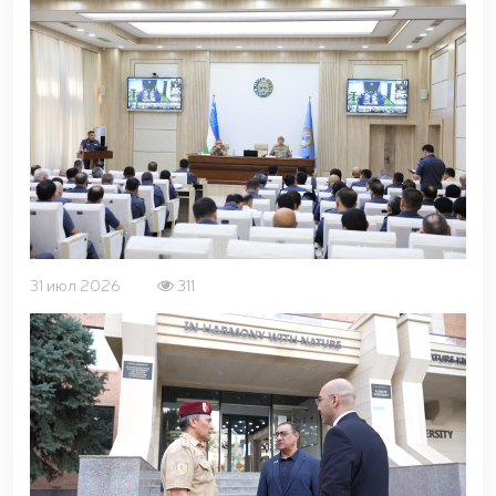
шаҳрида гвардиячилар томонидан
сертификатланмаган пиротехника воситалари
(https://telegra.ph/Toshkent-shahrida-
gvardiyachilar-tomonidan-sertifikatlanmagan-
pirotexnika-buyumlari-olib-qoyildi-12-15) олиб
қўйилди / / Фарғона вилоятида пиротехника
воситаларининг ноқонуний муомаласига
(https://telegra.ph/Fargona-viloyatida-pirotexnika-
buyumlarining-noqonuniy-muomalasiga-chek-
qoyildi-12-15)chek қўйилди / / Миллий гвардия
Ихтисослаштирилган ўқув марказида навбатдаги
тингловчилар учун сертификат топшириш
маросими бўлиб ўтди. // Миллий гвардия
31 июл 2026
311
Қорабайир отчилик мажмуасида “Ўзбекистон
отлари” нуфузли кўргазмаси юқори савияда бўлиб
ўтди. // Миллий гвардия Жамоат хавфсизлиги
университетига ўқишга кириш истагини билдирган
номзодларни саралаб олиш жараёнлари давом
этмоқда / / Давлатимиз раҳбарининг оммавий
спортни янги босқичга олиб чиқиш борасида
олимпия ва паралимпия ҳаракати йўналишида
белгилаб берган вазифалари юзасидан, Миллий