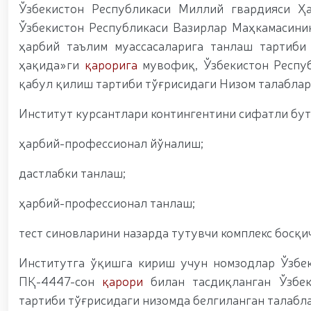
Ўзбекистон Республикаси Миллий гвардияси Ҳ
Ўзбекистон Республикаси Вазирлар Маҳкамасинин
ҳарбий таълим муассасаларига танлаш тартиби
ҳақида»ги
қарорига
мувофиқ, Ўзбекистон Респуб
қабул қилиш тартиби тўғрисидаги Низом талаблар
Институт курсантлари контингентини сифатли бут
ҳарбий-профессионал йўналиш;
дастлабки танлаш;
ҳарбий-профессионал танлаш;
тест синовларини назарда тутувчи комплекс босқ
Институтга ўқишга кириш учун номзодлар Ўзбек
ПҚ-4447-сон
қарори
билан тасдиқланган Ўзбе
тартиби тўғрисидаги низомда белгиланган талабл