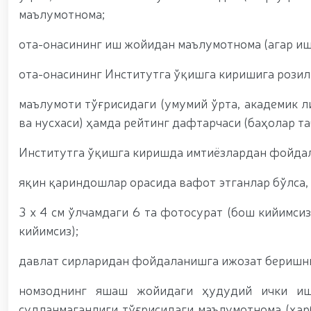
маълумотнома;
ота-онасининг иш жойидан маълумотнома (агар иш
ота-онасининг Институтга ўқишга киришига розил
маълумоти тўғрисидаги (умумий ўрта, академик л
ва нусхаси) ҳамда рейтинг дафтарчаси (баҳолар та
Институтга ўқишга киришда имтиёзлардан фойдал
яқин қариндошлар орасида вафот этганлар бўлса,
3 х 4 см ўлчамдаги 6 та фотосурат (бош кийимсиз
кийимсиз);
давлат сирларидан фойдаланишга ижозат беришни
номзоднинг яшаш жойидаги ҳудудий ички иш
судланмаганлиги тўғрисидаги маълумотнома (ҳа