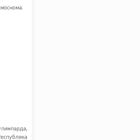
имоснома.
лимларда,
Республика