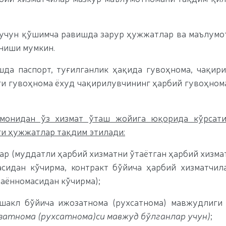
учун қўшимча равишда зарур ҳужжатлар ва маълумо
ниши мумкин.
а паспорт, туғилганлик ҳақида гувоҳнома, чақир
ги гувоҳнома ёхуд чақирилувчининг ҳарбий гувоҳном
монидан ўз хизмат ўташ жойига
юқорида кўрсати
и ҳужжатлар тақдим этилади:
р (муддатли ҳарбий хизматни ўтаётган ҳарбий хизма
идан кўчирма, контракт бўйича ҳарбий хизматчил
баённомасидан кўчирма);
акл бўйича ижозатнома (рухсатнома) мавжудлиги 
атнома (рухсатнома)си мавжуд бўлганлар учун)
;