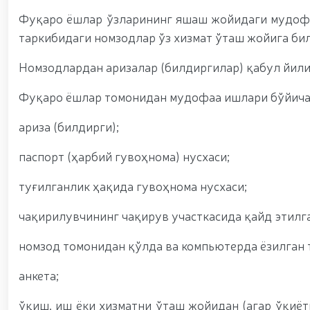
Фуқаро ёшлар ўзларининг яшаш жойидаги мудофа
таркибидаги номзодлар ўз хизмат ўташ жойига би
Номзодлардан аризалар (билдиргилар) қабул йил
Фуқаро ёшлар томонидан мудофаа ишлари бўйич
ариза (билдирги);
паспорт (ҳарбий гувоҳнома) нусхаси;
туғилганлик ҳақида гувоҳнома нусхаси;
чақирилувчининг чақирув участкасида қайд этилг
номзод томонидан қўлда ва компьютерда ёзилган 
анкета;
ўқиш, иш ёки хизматни ўташ жойидан (агар ўқиёт