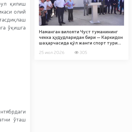
бул қилиш
икаси олий
тасдиқлаш
ига ўқишга
Наманган вилояти Чуст туманининг
чекка ҳудудларидан бири — Каркидон
шаҳарчасида қўл жанги спорт тури...
25 июл 2026
305
ентябрдаги
атни ўташ