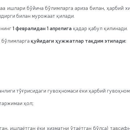
а ишлари бўйича бўлимларга ариза билан, ҳарбий х
лдирги билан мурожаат қилади.
ининг
1 февралидан 1 апрелига
қадар қабул қилинади.
а бўлимларга
қуйидаги ҳужжатлар тақдим этилади:
анлиги тўғрисидаги гувоҳномаси ёки ҳарбий гувоҳном
таржимаи ҳол;
ган, ишлаётган ёки хизматни ўтаётган бўлса) тавсиф