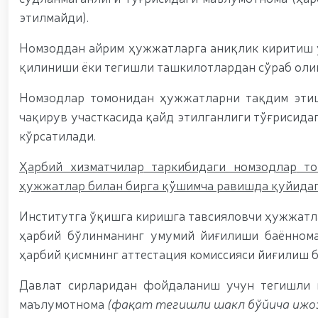
этилмайди).
Номзоддан айрим ҳужжатларга аниқлик киритиш 
қилиниши ёки тегишли ташкилотлардан сўраб оли
Номзодлар томонидан ҳужжатларни тақдим этишд
чақирув участкасида қайд этилганлиги тўғрисида
кўрсатилади.
Ҳарбий хизматчилар
таркибидаги номзодлар
то
ҳужжатлар билан бирга қўшимча равишда қуйидаг
Институтга ўқишга киришга тавсияловчи ҳужжатла
ҳарбий бўлинманинг умумий йиғилиши баённомас
ҳарбий қисмнинг аттестация комиссияси йиғилиш 
Давлат сирларидан фойдаланиш учун тегишли ш
маълумотнома
(фақат тегишли шакл бўйича ижоз