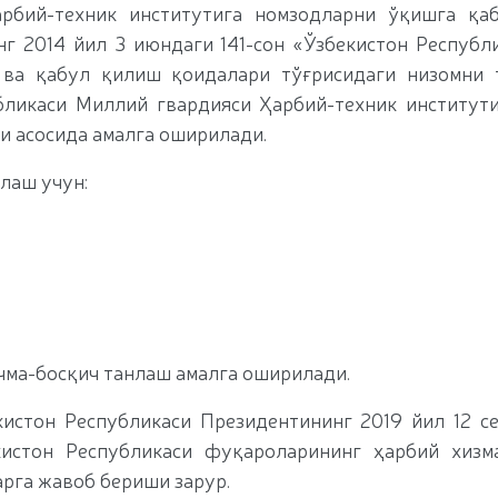
арбий-техник институтига номзодларни ўқишга қа
г 2014 йил 3 июндаги 141-сон «Ўзбекистон Республ
 ва қабул қилиш қоидалари тўғрисидаги низомни 
ликаси Миллий гвардияси Ҳарбий-техник институт
и асосида амалга оширилади.
лаш учун:
ичма-босқич танлаш амалга оширилади.
истон Республикаси Президентининг 2019 йил 12 с
кистон Республикаси фуқароларининг ҳарбий хизм
арга жавоб бериши зарур.