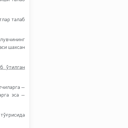
тлар талаб
илувчининг
аси шахсан
б ўтилган
тчиларга —
арга эса —
тўғрисида