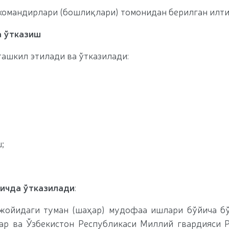
 командирлари (бошлиқлари) томонидан берилган илт
а ўтказиш
ашкил этилади ва ўтказилади:
;
қичда ўтказилади
:
ойидаги туман (шаҳар) мудофаа ишлари бўйича бў
ар ва Ўзбекистон Республикаси Миллий гвардияси 