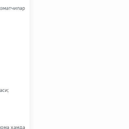
изматчилар
аси;
нома ҳамда