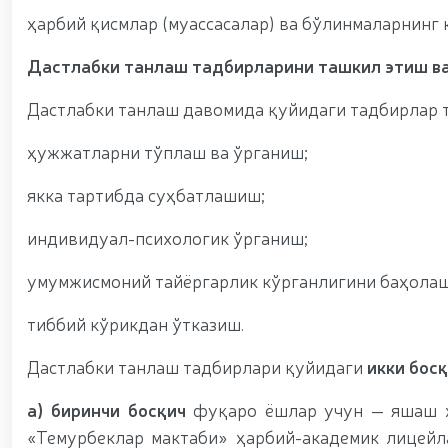
ҳарбий қисмлар (муассасалар) ва бўлинмаларнинг
Дастлабки танлаш тадбирларини
ташкил этиш в
Дастлабки танлаш давомида қуйидаги тадбирлар т
ҳужжатларни тўплаш ва ўрганиш;
якка тартибда суҳбатлашиш;
индивидуал-психологик ўрганиш;
умумжисмоний тайёргарлик кўрганлигини баҳолаш
тиббий кўрикдан ўтказиш.
Дастлабки танлаш тадбирлари қуйидаги
икки бос
а)
биринчи босқич
фуқаро ёшлар учун — яшаш ж
«Темурбеклар мактаби» ҳарбий-академик лицейл