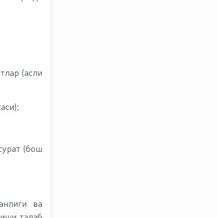
тлар (асли
аси);
сурат (бош
анлиги ва
лиши талаб