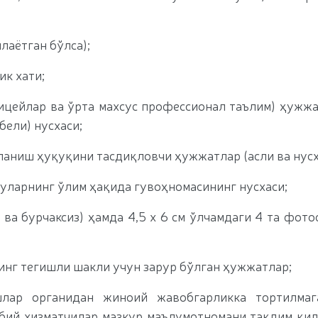
лаётган бўлса);
ик хати;
ицейлар ва ўрта махсус профессионал таълим) ҳужжа
бели) нусхаси;
аниш ҳуқуқини тасдиқловчи ҳужжатлар (асли ва нусх
 уларнинг ўлим ҳақида гувоҳномасининг нусхаси;
 ва бурчаксиз) ҳамда 4,5 х 6 см ўлчамдаги 4 та фото
нг тегишли шакли учун зарур бўлган ҳужжатлар;
лар органидан жиноий жавобгарликка тортилмаг
рбий хизматчилар мазкур маълумотномани тақдим қи