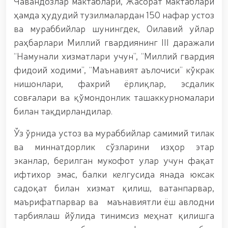
Чавандозлар мактаблари, Жасорат мактаблари
бўлган шахс қўлга олинди / / «Жасорат» фильми
премьераси бўлиб ўтди / / Қуролли Кучларимиз
ҳамда ҳудудий тузилмалардан 150 нафар устоз
ташкил этилганининг 34 йиллиги ва 14 январь –
ва мураббийлар шунингдек, Оилавий уйлар
Ватан ҳимоячилари куни муносабати Миллий
раҳбарлари Миллий гвардиянинг III даражали
гвардияда байрамона тадбир ўтказилди / /
Миллий гвардия қўмондонининг Ўзбекистон
“Намунали хизматлари учун”, “Миллий гвардия
Республикаси Қуролли Кучлари ташкил
фидоий ходими”, “Маънавият аълочиси” кўкрак
этилганининг 34 йиллиги ва Ватан ҳимоячилари
нишонлари, фахрий ёрлиқлар, эсдалик
куни муносабати билан байрам табриги / /
Ўзбекистон Республикаси Қуролли Кучлари
совғалари ва қўмондонлик ташаккурномалари
ташкил этилганининг 34 йиллиги ҳамда 14 январь —
билан тақдирландилар.
Ватан ҳимоячилари куни муносабати билан
гвардиячилар хизмат бурчини бажариш чоғида
Ўз ўрнида устоз ва мураббийлар самимий тилак
қаҳрамонларча ҳалок бўлган сафдошлари
хотирасига бағишлаб Миллий гвардия Марказий
ва миннатдорлик сўзларини изҳор этар
девони ҳудудида бунёд этилган ёдгорлик
эканлар, берилган мукофот улар учун фақат
мажмуаси пойига гул қўйишиб, уларнинг
ифтихор эмас, балки келгусида янада юксак
хотирасига ҳурмат бажо келтиришди / /
Ўзбекистон Республикаси Президентининг
садоқат билан хизмат қилиш, ватанпарвар,
“Ўзбекистон Республикаси Қуролли Кучлари
маърифатпарвар ва маънавиятли ёш авлодни
ташкил этилганининг 34 йиллиги ҳамда Ватан
тарбиялаш йўлида тинимсиз меҳнат қилишга
ҳимоячилари куни муносабати билан ҳарбий