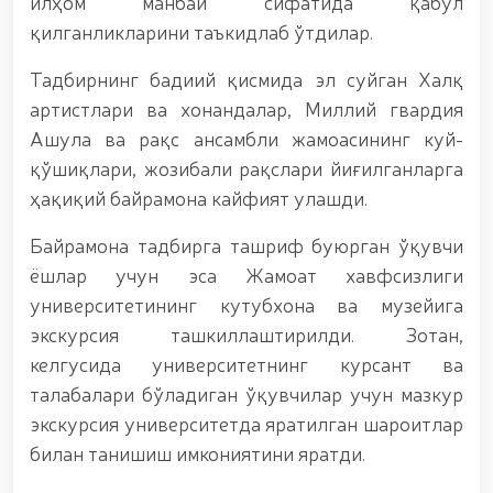
хизматчилар ва ҳуқуқни муҳофаза қилиш
илҳом манбаи сифатида қабул
органлари ходимларидан бир гуруҳини
қилганликларини таъкидлаб ўтдилар.
мукофотлаш тўғрисида”ги Фармони / / Президент
Шавкат Мирзиёев Хавфсизлик кенгашининг
Тадбирнинг бадиий қисмида эл суйган Халқ
кенгайтирилган йиғилишини ўтказди / / Президент
артистлари ва хонандалар, Миллий гвардия
Шавкат Мирзиёев Тошкент шаҳри Юнусобод
туманида барпо этилган йирик қувватли
Ашула ва рақс ансамбли жамоасининг куй-
когенерация маркази фаолияти билан танишди
қўшиқлари, жозибали рақслари йиғилганларга
(https://president.uz/oz/lists/view/8785) / /
ҳақиқий байрамона кайфият улашди.
Молия, илғор технологиялар, маданият ва
туризмнинг йирик марказига айланиб бораётган
Тошкент
Байрамона тадбирга ташриф буюрган ўқувчи
(https://t.me/milliygvardiyauz_official/18196)duny
ёшлар учун эса Жамоат хавфсизлиги
замонавий мегаполислари андозаси асосида янада
университетининг кутубхона ва музейига
ривожлантирилади / / Маънавий-маърифий
семинар-тренинг ўтказилди / / Қорақалпоғистон
экскурсия ташкиллаштирилди. Зотан,
Республикасида гвардиячилар томонидан
келгусида университетнинг курсант ва
(ҳттпс://телегра.пҳ/Қорақалпог%СА%ББистон-
талабалари бўладиган ўқувчилар учун мазкур
Республикасида-гвардиячилари-томонидан-
қизил-китобга-киритилган-о%СА%ББсимликни-
экскурсия университетда яратилган шароитлар
ноқонуний-равишда-олиб-кетаётган-12-16), Қизил
билан танишиш имкониятини яратди.
китобга киритилган ўсимликни ноқонуний равишда
олиб кетаётган шахс қўлга олинди / / Тошкент