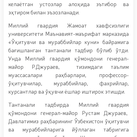
гуруҳининг ёшлар билан учрашуви тадбирлари
келаётган устозлар алоҳида эътибор ва
доирасида муддатди ҳарбий хизматчиларга
эҳтиром билан эъзозланади.
сертификатлар топширилди. // Миллий гвардия
қўмондони, генерал-полковник B.Tashmatov
Миллий гвардия Жамоат хавфсизлиги
пойтахтимиздаги манзилли ишлари давомида
ёшлар билан учрашиб, улар билан очиқ мулоқот
университети Маънавият-маърифат марказида
ўтказди. // Фарғона вилоятида жиноят содир
«Ўқитувчи ва мураббийлар куни» байрамига
этишга мойил шахслар яшаш манзилларида тезкор
тадбирлар ўтказилди. // “8 март – Халқаро хотин
бағишланган тантанали тадбир бўлиб ўтди.
қизлар куни” муносабати билан Миллий гвардия
Унда Миллий гвардия қўмондони генерал-
тизимида фаолият юритиб келаётган аёллар учун
майор Р.Джураев, тизимдаги таълим
тантанали байрам тадбири ташкил этилди //
Молиявий шаффофлик ва коррупциядан холи
муассасалари раҳбарлари, профессор-
муҳитни таъминлаш бўйича ўқув йиғини ўтказилди
ўқитувчилар, мураббийлар, фахрийлар,
// Аждодлар мероси – миллий ғурур ва
курсантлар ва ўқувчи ёшлар иштирок этишди.
ватанпарварлик манбаи // Генерал-полковник
B.Tashmatov Тошкент “Темурбеклар мактаби”
Тантанали тадбирда Миллий гвардия
ҳарбий академик лицейи фаолияти билан яқиндан
танишди. //Миллий гвардия қўмондони, генерал-
қўмондони генерал-майор Рустам Джураев,
полковник B.Tashmatov Сирдарё ва Жиззах
Давлатимиз раҳбарининг Ўзбекистон ўқитувчи
вилоятида ўрганиш ишларини олиб борди //
ва мураббийларига йўллаган табригига
“Ҳарбий таълим тизимида илм-фан ва педагогик
технологияларни ривожлантириш истиқболлари”