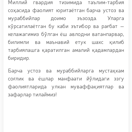
Миллий гвардия тизимида таълим-тарбия
шаҳрида гвардиячилар томонидан
сертификатланмаган пиротехника воситалари
соҳасида фаолият юритаётган барча устоз ва
(https://telegra.ph/Toshkent-shahrida-
мураббийлар доимо эъзозда. Уларга
gvardiyachilar-tomonidan-sertifikatlanmagan-
кўрсатилаётган бу каби эътибор ва рағбат —
pirotexnika-buyumlari-olib-qoyildi-12-15) олиб
қўйилди / / Фарғона вилоятида пиротехника
келажагимиз бўлган ёш авлодни ватанпарвар,
воситаларининг ноқонуний муомаласига
билимли ва маънавий етук шахс қилиб
(https://telegra.ph/Fargona-viloyatida-pirotexnika-
тарбиялашга қаратилган амалий қадамлардан
buyumlarining-noqonuniy-muomalasiga-chek-
qoyildi-12-15)chek қўйилди / / Миллий гвардия
биридир.
Ихтисослаштирилган ўқув марказида навбатдаги
тингловчилар учун сертификат топшириш
Барча устоз ва мураббийларга мустаҳкам
маросими бўлиб ўтди. // Миллий гвардия
соғлик ва ёшлар манфаати йўлидаги эзгу
Қорабайир отчилик мажмуасида “Ўзбекистон
отлари” нуфузли кўргазмаси юқори савияда бўлиб
фаолиятларида улкан муваффақиятлар ва
ўтди. // Миллий гвардия Жамоат хавфсизлиги
зафарлар тилаймиз!
университетига ўқишга кириш истагини билдирган
номзодларни саралаб олиш жараёнлари давом
этмоқда / / Давлатимиз раҳбарининг оммавий
спортни янги босқичга олиб чиқиш борасида
олимпия ва паралимпия ҳаракати йўналишида
белгилаб берган вазифалари юзасидан, Миллий