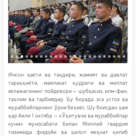
этилди. // Хавфсиз муҳитни таъминлашга
қаратилган чора-тадбирлар Миллий гвардия
қўмондони генерал-полковник Б. Ташматов
раҳбарлигида Юнусобод туманида амалга
оширилди // Буюк давлат арбоби Соҳибқирон
Амир Темур таваллудининг 690 йиллиги
муносабати билан, Ўзбекистон Миллий кино
санъати саройида Миллий гвардия тизимидаги
ёшлар билан учрашув бўлиб ўтди. // Байрам
кунларида хавфсизлик тўлиқ таъминланди //
Наврўз шукуҳи: отлиқ парадлар ташкил этилди //
“Наврўзни улуғлаш – инсонни улуғлашдир!” шиори
Инсон ҳаёти ва тақдири, жамият ва давлат
остида байрам сайли // Аскарлар касб-ҳунар
сертификатларига эга бўлди // Қаҳрамонлар
тараққиёти, мамлакат қудрати ва миллат
хотираси ёд этилди // // Странджа турнирида
келажагининг пойдевори — шубҳасиз, илм-фан,
Миллий гвардия ҳарбий хизматчиси Навбаҳор
таълим ва тарбиядир. Бу борада эса устоз ва
Ҳамидова олтин медални қўлга киритди. // Ирода
Исмоилова «Содиқ хизматлари учун» медали
мураббийларнинг ўрни беқиёс. Шу боисдан ҳам
билан тақдирланди. // Ўзбекистон Қуролли
ҳар йили 1 октябр — «Ўқитувчи ва мураббийлар
Кучларида киберспорт, дрон ва робот
куни» муносабати билан Миллий гвардия
технологиялари йўналишлари ривожлантирилади
// Андижон вилоятида Республика ишчи
тизимида фидойи ва ҳалол меҳнат қилиб