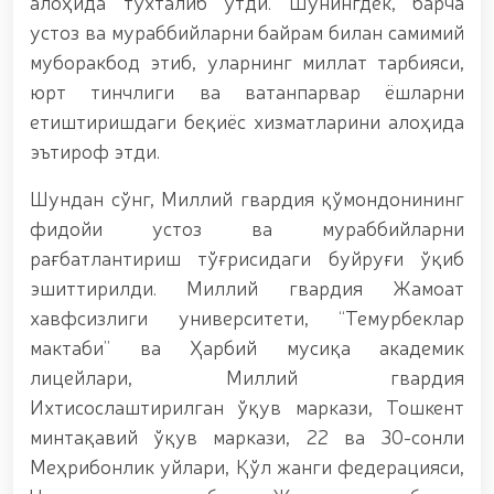
алоҳида тўхталиб ўтди. Шунингдек, барча
мавзусида республика ҳарбий илмий-амалий
устоз ва мураббийларни байрам билан самимий
конференцияси ташкил этилди. // Миллий гвардия
қўмондони генерал-полковник B.Tashmatov илк
муборакбод этиб, уларнинг миллат тарбияси,
манзилли ишларини Юнусобод туманида амалга
юрт тинчлиги ва ватанпарвар ёшларни
оширди. // Самарқанд ва Бухоро вилояталарида
етиштиришдаги беқиёс хизматларини алоҳида
хавфсиз муҳитни яратиш ва жамоат
хавфсизлигини ишончли таъминлаш бўйича
эътироф этди.
манзилли ишлар амалга оширилди. // Ёшлар
сиёсатига оид устувор вазифалар доимий
Шундан сўнг, Миллий гвардия қўмондонининг
эътиборда. // Миллий гвардия қўмондони генерал-
фидойи устоз ва мураббийларни
полковник B.Tashmatov Ўзбекистон ҳуқуқни
рағбатлантириш тўғрисидаги буйруғи ўқиб
муҳофаза қилиш органларининг Қўл жанги
федерацияси раиси этиб сайланди. // Миллий
эшиттирилди. Миллий гвардия Жамоат
гвардия шахсий таркибининг жанговар салоҳияти,
хавфсизлиги университети, “Темурбеклар
жисмоний ва маънавий тайёргарлигини
мактаби” ва Ҳарбий мусиқа академик
мустаҳкамлаш ҳамда замон талабларига мос
такомиллаштиришга қаратилган ишлар давом
лицейлари, Миллий гвардия
эттирилмоқда. // Тизим фидойилари ҳурмат ва
Ихтисослаштирилган ўқув маркази, Тошкент
эҳтиром билан нафақага кузатилди. // “Китобхон
ҳарбий оилалар” мавзусида адабий-бадиий кеча
минтақавий ўқув маркази, 22 ва 30-сонли
ташкил этилди / / Ватанпарварлик ойлиги
Меҳрибонлик уйлари, Қўл жанги федерацияси,
доирасидаги тадбирлар / / Тошкентда қидирувда