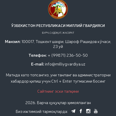
уруши қатнашчиларини рағбатлантириш
тўғрисида"ги
ЎЗБЕКИСТОН РЕСПУБЛИКАСИ МИЛЛИЙ ГВАРДИЯСИ
БУРЧ, САДОҚАТ, ЖАСОРАТ
Манзил:
100017, Тошкент шаҳри, Шароф Рашидов кўчаси,
23 уй
Телефон:
+ (99871) 236-50-50
E-mail:
info@milliygvardiya.uz
Матнда хато топсангиз, уни танланг ва администраторни
хабардор қилиш учун Ctrl + Enter тугмасини босинг
Сайтнинг эски талқини
2026. Барча ҳуқуқлар ҳимояланган
Биз ижтимоий тармоқларда: