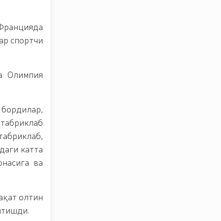
Францияда
р спортчи
а Олимпия
бордилар,
 табриклаб
табриклаб,
даги катта
онасига ва
ақат олтин
итишди.