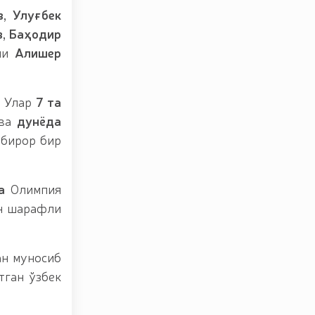
, Улуғбек
, Баҳодир
ни
Алишер
. Улар
7 та
 ва
дунёда
 бирор бир
а
Олимпия
н шарафли
ан муносиб
тган ўзбек