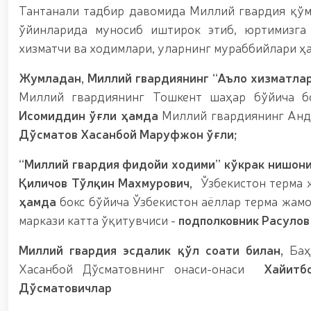
Тантанали тадбир давомида Миллий гвардия қў
ўйинларида муносиб иштирок этиб, юртимизга
хизматчи ва ходимлари, уларнинг мураббийлари ҳ
Жумладан, Миллий гвардиянинг “Аъло хизматлар
Миллий гвардиянинг Тошкент шаҳар бўйича б
Исомиддин ўғли ҳамда
Миллий гвардиянинг Анд
Дўсматов Хасанбой Маруфжон ўғли;
“Миллий гвардия фидойи ходими” кўкрак нишони
Қиличов Тўлқин Махмурович,
Ўзбекистон терма 
ҳамда
бокс бўйича Ўзбекистон аёллар терма жам
маркази катта ўқитувчиси -
подполковник Расулов
Миллий гвардия эсдалик қўл соати билан,
Ба
Хасанбой Дўсматовнинг онаси-онаси
Хайитб
Дўсматовичлар