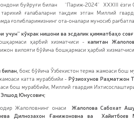
мондони буйруғи билан “Париж-2024” XXXIII ёзги
 тарихий ғалабаларни тақдим этган Миллий гвард
амда ғолибларимизнинг ота-оналари муносиб рағбатл
и учун” кўкрак нишони ва эсдалик қимматбаҳо совғ
ошқармаси ҳарбий хизматчиси -
капитан Жалоло
ижон вилояти бўйича бошқармаси ҳарбий хизматчис
 билан,
бокс бўйича Ўзбекистон терма жамоаси бош м
жамоаси катта мураббийи -
Рўзиохунов Раҳматжон Т
оаси бош мураббийи, Миллий гвардия Ихтисослаштир
 Элшод Юнусович;
ҳодир Жалоловнинг онаси
Жалолова Сабохат Ашу
оева Дилнозахон Ғанижоновна ва
Хайитбоев