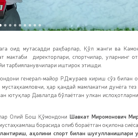
л китобга киритилган ўсимликни ноқонуний равишд
маган пиротехника воситалари (https://telegra.p
oyildi-12-15) олиб қўйилди / / Фарғона вилоятида 
texnika-buyumlarining-noqonuniy-muomalasiga-chek-q
ингловчилар учун сертификат топшириш маросими 
азмаси юқори савияда бўлиб ўтди. // Миллий гвар
 олиш жараёнлари давом этмоқда / / Давлатимиз р
кати йўналишида белгилаб берган вазифалари юза
ага оид мутасадди раҳбарлар, Қўл жанги ва Камо
раббийлари иштирокидаги Конференция ўтказилди 
муҳофаза қилувчи органлар ходималари ўртасида 
т мактаби директорлари, спортчилар, уларнинг от
тининг қўмита раиси ва Миллий гвардия Жамоат ха
йи тарбияланувчилари иштирок этишди.
 мактаби ўқувчилари билан “Дронлардан фойдалани
 гвардия Тошкент минтақавий ўқув марказида "Объ
ондони генерал-майор Р.Джураев кириш сўз билан о
Республика илмий-амалий семинари ўтказилди / /
 мустаҳкамловчи, ҳар қандай мамлакатни дунёга тез
авфсизлиги таъминланад / / Ўзбекистон Республ
қатнашчиларини рағбатлантириш тўғрисида"ги
ан ютуқлар Давлатда бўлаётган улкан ислоҳотларни
учлар Олий Бош Қўмондони
Шавкат Миромонович Мир
мустаҳкамлаш борасида олиб бораётган оқилона сиёс
лантириш, аҳолини спорт билан шуғулланишлари у