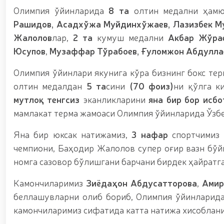
Олимпия ўйинларида
8 та
олтин медални ҳам
Рашидов, Асадхўжа Муйдинхўжаев, Лазизбек Му
Жалолов
лар,
2 та
кумуш медални
Акбар Жўрае
Юсупов
,
Музаффар Тўрабоев, Ғуломжон Абдулла
Олимпия ўйинлари якунига кўра бизнинг бокс те
олтин медалдан
5 та
сини
(70 фоиз)
ни қўлга к
мутлоқ тенгсиз
эканликларини
яна бир бор исб
мамлакат терма жамоаси Олимпия ўйинларида Ўзбе
Яна бир юксак натижамиз,
3 нафар
спортчимиз 
чемпиони, Баҳодир Жалолов супер оғир вазн бў
номга сазовор бўлишгани барчани бирдек ҳайратга
Камончиларимиз
Зиёдаҳон Абдусатторова
,
Амир
беллашувларни олиб бориб, Олимпия ўйинларида
камончиларимиз сифатида катта натижа хисоблан