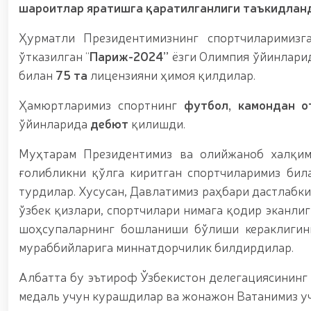
шароитлар яратишга қаратилганлиги таъкидлан
Ҳурматли Президентимизнинг спортчиларимизг
ўтказилган “
Париж-2024”
ёзги Олимпия ўйинлари
билан
75 та
лицензияни ҳимоя қилдилар.
Ҳамюртларимиз спортнинг
футбол, камондан о
ўйинларида
дебют
қилишди.
Муҳтарам Президентимиз ва олийжаноб халқим
ғолибликни қўлга киритган спортчиларимиз бил
турдилар. Хусусан, Давлатимиз раҳбари дастлабк
ўзбек қизлари, спортчилари нимага қодир эканлиг
шоҳсупаларнинг бошланиши бўлиши кераклигини
мураббийларига миннатдорчилик билдирдилар.
Албатта бу эътироф Ўзбекистон делегациясининг
медаль учун курашдилар ва жонажон Ватанимиз уч