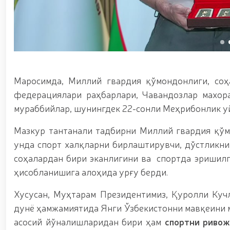
ноқонуний-равишда-олиб-кетаётган-12-16), Қизи
шаҳрида гвардиячилар томонидан сертификатлан
sertifikatlanmagan-pirotexnika-buyumlari-olib-q
(https://telegra.ph/Fargona-viloyatida-piro
Ихтисослаштирилган ўқув марказида навбатдаги т
мажмуасида “Ўзбекистон отлари” нуфузли кўрг
кириш истагини билдирган номзодларни саралаб
чиқиш борасида олимпия ва паралимпия ҳара
Маросимда, Миллий гвардия қўмондонлиги, соҳ
раислигида, камондан (паракамондан) отиш му
бошқармаси аёл ҳарбий хизматчилари Ҳуқуқни 
федерациялари раҳбарлари, Чавандозлар махора
биринчи ўринни эгаллашди / / Олий Мажлис Сена
мураббийлар, шунингдек 22-сонли Меҳрибонлик у
очиқ мулоқот / / Миллий гвардия Темурбеклар
кўргазмали машғулот ташкил этилди / / Миллий
Мазкур тантанали тадбирни Миллий гвардия қўм
аппаратларини қўллаш истиқболлари” мавзусида 
унда спорт халқларни бирлаштирувчи, дўстликни
вақтида жамоат тартиби ҳамда фуқаролар х
соҳалардан бири эканлигини ва спортда эришилг
ҳисобланишига алоҳида урғу берди.
Хусусан, Муҳтарам Президентимиз, Қуролли К
дунё ҳамжамиятида Янги Ўзбекистонни мавқеини 
асосий йўналишларидан бири ҳам
спортни ривож