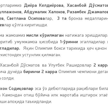
юртларимиз
Диёра Келдиёрова, Хасанбой Дўсматов
ллажонов, Абдумалик Халоков, Разамбек Джамалов
в, Светлана Осипова
лар,
3 та
бронза медаллари
ев
лар қўлга киритишди.
рма жамоамиз
мисли кўрилмаган
натижага эришдилар
иритиб умумжамоа ҳисобида
1-ўринни
эгалладилар
отладилар.
Яқин Олимпия бокси тарихида ҳеч қачон
кистондек устунлик қилмаган.
Хасанбой Дўсматов ва Улуғбек Рашидовлар
2 карр
йича дунёда
биринчи
2 карра
Олимпия чемпиони дега
 солди.
хон Содиқовлар
эса ўз дебютларида рақиблари бил
 Камондан отиш бўйича илк маротаба иштирок этаё
иши алоҳида таъкидланди.