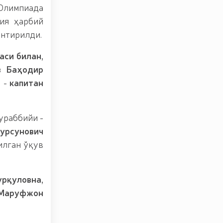
 Олимпиада
ия ҳарбий
антирилди.
аси билан,
в Баҳодир
и -
капитан
ураббийи -
урсунович
илган ўқув
рқуловна,
 Маруфжон