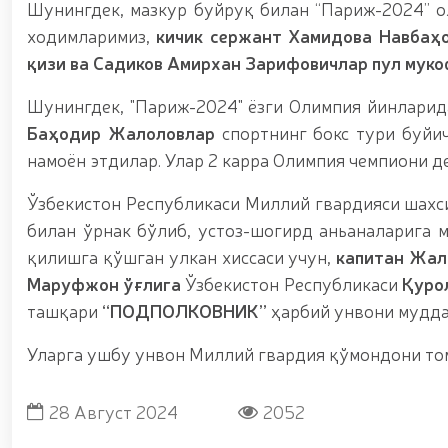
Шунингдек, мазкур буйруқ билан “Париж-2024” 
ходимларимиз,
кичик сержант Хамидова Навбаҳо
қизи ва Садиков Амирхан Зарифовичлар пул мук
Шунингдек, "Париж-2024" ёзги Олимпия йинлари
Баҳодир Жалоловлар
спортнинг бокс тури буйи
намоён этдилар. Улар 2 карра Олимпия чемпиони 
Ўзбекистон Республикаси Миллий гвардияси шахси
билан ўрнак бўлиб, устоз-шогирд аньаналарига 
қилишга қўшган улкан хиссаси учун,
капитан Жал
Маруфжон ўғлига
Ўзбекистон Республикаси
Қуро
ташқари
“ПОДПОЛКОВНИК”
ҳарбий унвони мудда
Уларга ушбу унвон Миллий гвардия қўмондони то
28 Август 2024
2052