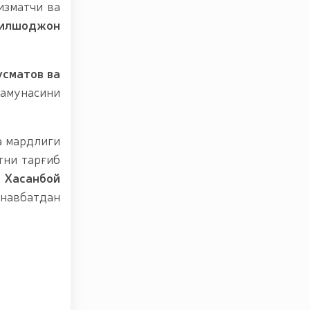
изматчи ва
Дилшоджон
сматов ва
намунасини
а мардлиги
тни тарғиб
в Хасанбой
 навбатдан