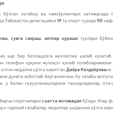
ди.
а бўлган эътибор ва ғамхўрликлари натижасида 
да Ўзбекистон делегацияси
19
та спорт турида
90
нафа
тиш, сувга сакраш, аёллар кураши
турлари бўйич
из ҳар бир беллашувга мухлислик қилиб кузатиб 
ан телефон орқали мулоқот қилиб ғолибларимизни
и олтин медални қўлга киритган
Диёра Келдиёрова
ни 
ини дунёга исботлаб берганлигини, бу ғалаба келгуси
, у билан ғурурланишларини таъкидладилар, ота-
 барча спортчиларига
катта мотивация
бўлди. Улар ф
ун тарихий ғалабалар, медаллар шодасини қўлга кир