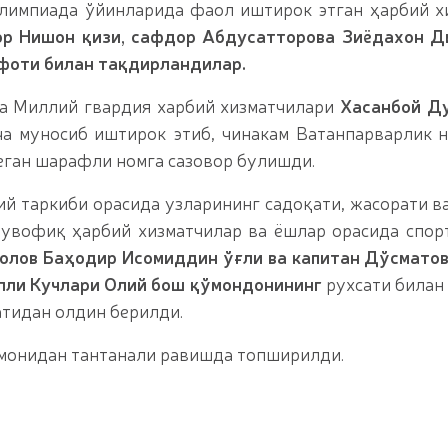
олимпиада ўйинларида фаол иштирок этган ҳарбий х
р Нишон қизи,
сафдор Абдусатторова Зиёдахон 
офоти билан тақдирландилар.
да Миллий гвардия харбий хизматчилари
Хасанбой Ду
ча муносиб иштирок этиб, чинакам Ватанпарварлик 
деган шарафли номга сазовор булишди.
й таркиби орасида узларининг садоқати, жасорати в
мувофиқ ҳарбий хизматчилар ва ёшлар орасида спор
олов Баҳодир Исомиддин ўғли ва капитан Дўсмато
лли Кучлари Олий бош қўмондонининг
рухсати билан
тидан олдин берилди.
монидан тантанали равишда топширилди.