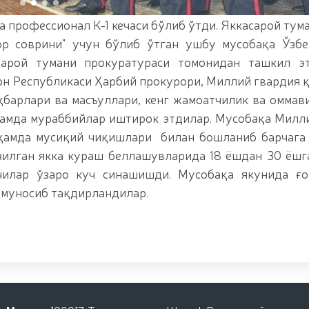
л китобга киритилган ўсимликни ноқонуний равишд
маган пиротехника воситалари (https://telegra.p
профессионал К-1 кечаси бўлиб ўтди. Яккасарой тума
oyildi-12-15) олиб қўйилди / / Фарғона вилоятида 
р соврини" учун бўлиб ўтган ушбу мусобақа Ўзбе
texnika-buyumlarining-noqonuniy-muomalasiga-chek-q
ингловчилар учун сертификат топшириш маросими 
арой тумани прокуратураси томонидан ташкил эт
азмаси юқори савияда бўлиб ўтди. // Миллий гвар
он Республикаси Ҳарбий прокурори, Миллий гвардия 
 олиш жараёнлари давом этмоқда / / Давлатимиз р
ҳбарлари ва масъуллари, кенг жамоатчилик ва оммав
кати йўналишида белгилаб берган вазифалари юза
раббийлари иштирокидаги Конференция ўтказилди 
ҳамда мураббийлар иштирок этдилар. Мусобақа Милл
муҳофаза қилувчи органлар ходималари ўртасида 
 ҳамда мусиқий чиқишлари билан бошланиб барчага
тининг қўмита раиси ва Миллий гвардия Жамоат ха
 мактаби ўқувчилари билан “Дронлардан фойдалани
зилган якка кураш беллашувларида 18 ёшдан 30 ёшг
 гвардия Тошкент минтақавий ўқув марказида "Объ
чилар ўзаро куч синашишди. Мусобақа якунида ғо
Республика илмий-амалий семинари ўтказилди / /
 муносиб тақдирландилар.
авфсизлиги таъминланад / / Ўзбекистон Республ
қатнашчиларини рағбатлантириш тўғрисида"ги