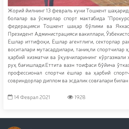
ноқонуний-равишда-олиб-кетаётган-12-16), Қизи
шаҳрида гвардиячилар томонидан сертификатлан
Жорий йилнинг 13 февраль куни Тошкент шаҳарида 
sertifikatlanmagan-pirotexnika-buyumlari-olib-q
болалар ва ўсмирлар спорт мактабида "Прокуро
(https://telegra.ph/Fargona-viloyatida-piro
Ихтисослаштирилган ўқув марказида навбатдаги т
федерацияси Тошкент шаҳар бўлими ва Яккас
мажмуасида “Ўзбекистон отлари” нуфузли кўрг
Президент Администрацияси вакиллари, Ўзбекист
кириш истагини билдирган номзодларни саралаб
Ёшлар иттифоқи, Ёшлар агентлиги, секторлар ра
чиқиш борасида олимпия ва паралимпия ҳара
раислигида, камондан (паракамондан) отиш му
воситалари мутасаддилари, таниқли спортчилар 
бошқармаси аёл ҳарбий хизматчилари Ҳуқуқни 
ҳарбий хизматчи ва ўқувчиларининг кўргазмали
биринчи ўринни эгаллашди / / Олий Мажлис Сена
очиқ мулоқот / / Миллий гвардия Темурбеклар
руҳ бағишлади.Еттита вазн тоифаси бўйича ўтка
кўргазмали машғулот ташкил этилди / / Миллий
профессионал спортчи ёшлар ва ҳарбий спорт
аппаратларини қўллаш истиқболлари” мавзусида 
совриндорлар диплом ва эсдалик совғалари билан
вақтида жамоат тартиби ҳамда фуқаролар х
14 Феврал 2021
1928