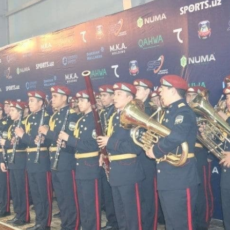
ерал-полковник B.Tashmatov Тошкент “Темурбеклар
, генерал-полковник B.Tashmatov Сирдарё ва Жиз
гик технологияларни ривожлантириш истиқболлари
дия қўмондони генерал-полковник B.Tashmatov ил
хавфсиз муҳитни яратиш ва жамоат хавфсизлигини 
фалар доимий эътиборда. // Миллий гвардия қўмо
ги федерацияси раиси этиб сайланди. // Миллий г
амлаш ҳамда замон талабларига мос такомиллаштир
ақага кузатилди. // “Китобхон ҳарбий оилалар” м
/ Тошкентда қидирувда бўлган шахс қўлга олинди
йиллиги ва 14 январь – Ватан ҳимоячилари куни м
бекистон Республикаси Қуролли Кучлари ташкил эти
Республикаси Қуролли Кучлари ташкил этилганинин
чини бажариш чоғида қаҳрамонларча ҳалок бўлган
рлик мажмуаси пойига гул қўйишиб, уларнинг хоти
ликаси Қуролли Кучлари ташкил этилганининг 34 
а қилиш органлари ходимларидан бир гуруҳини м
йтирилган йиғилишини ўтказди / / Президент Ша
 фаолияти билан танишди (https://president.uz/oz
бораётган Тошкент (https://t.me/milliygvardiyauz_
Маънавий-маърифий семинар-тренинг ўтказилди / 
%ББистон-Республикасида-гвардиячилари-томонид