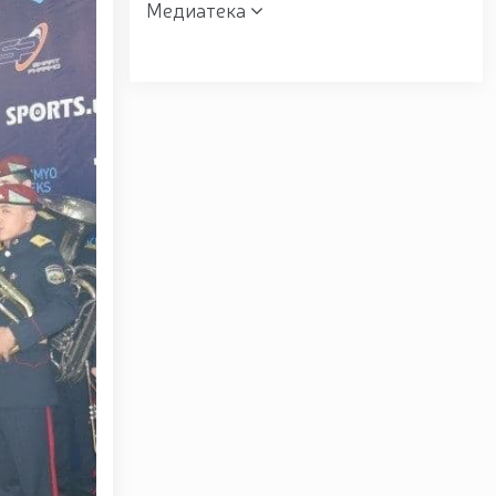
Медиатека
 мактаби” ҳарбий академик лицейи фаолияти билан
зах вилоятида ўрганиш ишларини олиб борди //
” мавзусида республика ҳарбий илмий-амалий
к манзилли ишларини Юнусобод туманида амалга
ишончли таъминлаш бўйича манзилли ишлар амалга
ндони генерал-полковник B.Tashmatov Ўзбекистон
вардия шахсий таркибининг жанговар салоҳияти,
ишга қаратилган ишлар давом эттирилмоқда. //
авзусида адабий-бадиий кеча ташкил этилди / /
 / / «Жасорат» фильми премьераси бўлиб ўтди / /
уносабати Миллий гвардияда байрамона тадбир
лганининг 34 йиллиги ва Ватан ҳимоячилари куни
г 34 йиллиги ҳамда 14 январь — Ватан ҳимоячилари
 сафдошлари хотирасига бағишлаб Миллий гвардия
расига ҳурмат бажо келтиришди / / Ўзбекистон
йиллиги ҳамда Ватан ҳимоячилари куни муносабати
укофотлаш тўғрисида”ги Фармони / / Президент
вкат Мирзиёев Тошкент шаҳри Юнусобод туманида
/lists/view/8785) / / Молия, илғор технологиялар,
official/18196)dunyoning замонавий мегаполислари
/ Қорақалпоғистон Республикасида гвардиячилар
ан-қизил-китобга-киритилган-о%СА%ББсимликни-