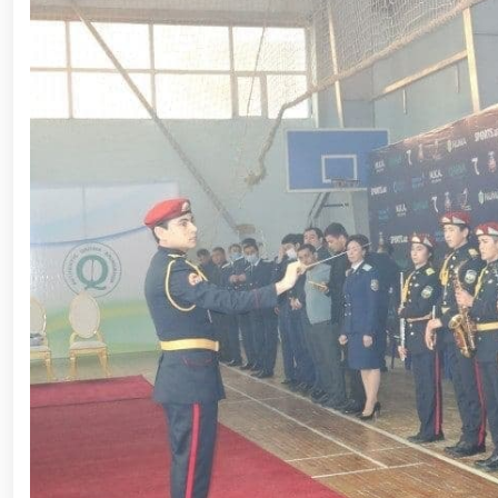
– миллий ғурур ва ватанпарварлик манбаи // Ген
яқиндан танишди. //Миллий гвардия қўмондони
“Ҳарбий таълим тизимида илм-фан ва педаго
конференцияси ташкил этилди. // Миллий гвар
оширди. // Самарқанд ва Бухоро вилояталарида 
оширилди. // Ёшлар сиёсатига оид устувор вази
ҳуқуқни муҳофаза қилиш органларининг Қўл жан
жисмоний ва маънавий тайёргарлигини мустаҳк
Тизим фидойилари ҳурмат ва эҳтиром билан наф
Ватанпарварлик ойлиги доирасидаги тадбирлар / 
Қуролли Кучларимиз ташкил этилганининг 34 
ўтказилди / / Миллий гвардия қўмондонининг Ўз
муносабати билан байрам табриги / / Ўзбекистон 
куни муносабати билан гвардиячилар хизмат бур
Марказий девони ҳудудида бунёд этилган ёдго
Республикаси Президентининг “Ўзбекистон Респуб
билан ҳарбий хизматчилар ва ҳуқуқни муҳофаз
Шавкат Мирзиёев Хавфсизлик кенгашининг кенга
барпо этилган йирик қувватли когенерация маркази
маданият ва туризмнинг йирик марказига айланиб 
андозаси асосида янада ривожлантирилади / / 
томонидан (ҳттпс://телегра.пҳ/Қорақалпог%СА