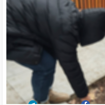
– миллий ғурур ва ватанпарварлик манбаи // Ген
яқиндан танишди. //Миллий гвардия қўмондони
“Ҳарбий таълим тизимида илм-фан ва педаго
конференцияси ташкил этилди. // Миллий гвар
оширди. // Самарқанд ва Бухоро вилояталарида 
оширилди. // Ёшлар сиёсатига оид устувор вази
ҳуқуқни муҳофаза қилиш органларининг Қўл жан
жисмоний ва маънавий тайёргарлигини мустаҳк
Тизим фидойилари ҳурмат ва эҳтиром билан наф
Ватанпарварлик ойлиги доирасидаги тадбирлар / 
Қуролли Кучларимиз ташкил этилганининг 34 
ўтказилди / / Миллий гвардия қўмондонининг Ўз
муносабати билан байрам табриги / / Ўзбекистон 
куни муносабати билан гвардиячилар хизмат бур
Марказий девони ҳудудида бунёд этилган ёдго
Республикаси Президентининг “Ўзбекистон Респуб
билан ҳарбий хизматчилар ва ҳуқуқни муҳофаз
Шавкат Мирзиёев Хавфсизлик кенгашининг кенга
барпо этилган йирик қувватли когенерация маркази
маданият ва туризмнинг йирик марказига айланиб 
андозаси асосида янада ривожлантирилади / / 
томонидан (ҳттпс://телегра.пҳ/Қорақалпог%СА