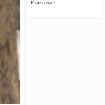
Медиатека
 мактаби” ҳарбий академик лицейи фаолияти билан
зах вилоятида ўрганиш ишларини олиб борди //
” мавзусида республика ҳарбий илмий-амалий
к манзилли ишларини Юнусобод туманида амалга
ишончли таъминлаш бўйича манзилли ишлар амалга
ндони генерал-полковник B.Tashmatov Ўзбекистон
вардия шахсий таркибининг жанговар салоҳияти,
ишга қаратилган ишлар давом эттирилмоқда. //
авзусида адабий-бадиий кеча ташкил этилди / /
 / / «Жасорат» фильми премьераси бўлиб ўтди / /
уносабати Миллий гвардияда байрамона тадбир
лганининг 34 йиллиги ва Ватан ҳимоячилари куни
г 34 йиллиги ҳамда 14 январь — Ватан ҳимоячилари
 сафдошлари хотирасига бағишлаб Миллий гвардия
расига ҳурмат бажо келтиришди / / Ўзбекистон
йиллиги ҳамда Ватан ҳимоячилари куни муносабати
укофотлаш тўғрисида”ги Фармони / / Президент
вкат Мирзиёев Тошкент шаҳри Юнусобод туманида
/lists/view/8785) / / Молия, илғор технологиялар,
official/18196)dunyoning замонавий мегаполислари
/ Қорақалпоғистон Республикасида гвардиячилар
ан-қизил-китобга-киритилган-о%СА%ББсимликни-