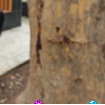
ерал-полковник B.Tashmatov Тошкент “Темурбеклар
, генерал-полковник B.Tashmatov Сирдарё ва Жиз
гик технологияларни ривожлантириш истиқболлари
дия қўмондони генерал-полковник B.Tashmatov ил
хавфсиз муҳитни яратиш ва жамоат хавфсизлигини 
фалар доимий эътиборда. // Миллий гвардия қўмо
ги федерацияси раиси этиб сайланди. // Миллий г
амлаш ҳамда замон талабларига мос такомиллаштир
ақага кузатилди. // “Китобхон ҳарбий оилалар” м
/ Тошкентда қидирувда бўлган шахс қўлга олинди
йиллиги ва 14 январь – Ватан ҳимоячилари куни м
бекистон Республикаси Қуролли Кучлари ташкил эти
Республикаси Қуролли Кучлари ташкил этилганинин
чини бажариш чоғида қаҳрамонларча ҳалок бўлган
рлик мажмуаси пойига гул қўйишиб, уларнинг хоти
ликаси Қуролли Кучлари ташкил этилганининг 34 
а қилиш органлари ходимларидан бир гуруҳини м
йтирилган йиғилишини ўтказди / / Президент Ша
 фаолияти билан танишди (https://president.uz/oz
бораётган Тошкент (https://t.me/milliygvardiyauz_
Маънавий-маърифий семинар-тренинг ўтказилди / 
%ББистон-Республикасида-гвардиячилари-томонид