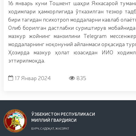
ноқонуний-равишда-олиб-кетаётган-12-16), Қизи
16 январь куни Тошкент шаҳри Яккасарой тума
шаҳрида гвардиячилар томонидан сертификатлан
ходимлари ҳамкорлигида ўтказилган тезкор тад
sertifikatlanmagan-pirotexnika-buyumlari-olib-q
бири тагидан психотроп моддаларни кавлаб олаётг
(https://telegra.ph/Fargona-viloyatida-piro
Ихтисослаштирилган ўқув марказида навбатдаги т
Олиб борилган дастлабки суриштирув мобайнида 
мажмуасида “Ўзбекистон отлари” нуфузли кўрг
мазкур жойнинг манзилини Telegram мессенже
кириш истагини билдирган номзодларни саралаб
чиқиш борасида олимпия ва паралимпия ҳара
моддаларнинг ноқонуний айланмаси орқасида тур
раислигида, камондан (паракамондан) отиш му
Ҳозирда мазкур ҳолат юзасидан ИИО ходимл
бошқармаси аёл ҳарбий хизматчилари Ҳуқуқни 
эттирилмоқда.
биринчи ўринни эгаллашди / / Олий Мажлис Сена
очиқ мулоқот / / Миллий гвардия Темурбеклар
кўргазмали машғулот ташкил этилди / / Миллий
17 Январ 2024
835
аппаратларини қўллаш истиқболлари” мавзусида 
вақтида жамоат тартиби ҳамда фуқаролар х
ЎЗБЕКИСТОН РЕСПУБЛИКАСИ
МИЛЛИЙ ГВАРДИЯСИ
БУРЧ, САДОҚАТ, ЖАСОРАТ