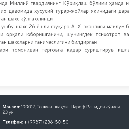
л китобга киритилган ўсимликни ноқонуний равишд
нида Миллий гвардиянинг Қўриқлаш бўлими ҳамда 
маган пиротехника воситалари (https://telegra.p
бир давомида хусусий турар-жойлар яқинидаги дар
oyildi-12-15) олиб қўйилди / / Фарғона вилоятида 
ан шахс қўлга олинди.
texnika-buyumlarining-noqonuniy-muomalasiga-chek-q
ингловчилар учун сертификат топшириш маросими 
ушбу шахс 26 ёшли фуқаро А. Х. эканлиги маълум б
азмаси юқори савияда бўлиб ўтди. // Миллий гвар
ри орқали юборишганини, шунингдек психотроп ва
 олиш жараёнлари давом этмоқда / / Давлатимиз р
кати йўналишида белгилаб берган вазифалари юза
ган шахсларни танимаслигини билдирган.
раббийлари иштирокидаги Конференция ўтказилди 
ари томонидан терговга қадар суриштирув ишл
муҳофаза қилувчи органлар ходималари ўртасида 
тининг қўмита раиси ва Миллий гвардия Жамоат ха
 мактаби ўқувчилари билан “Дронлардан фойдалани
 гвардия Тошкент минтақавий ўқув марказида "Объ
Республика илмий-амалий семинари ўтказилди / /
авфсизлиги таъминланад / / Ўзбекистон Республ
қатнашчиларини рағбатлантириш тўғрисида"ги
Манзил:
100017, Тошкент шаҳри, Шароф Рашидов кўчаси,
23 уй
Телефон:
+ (99871) 236-50-50