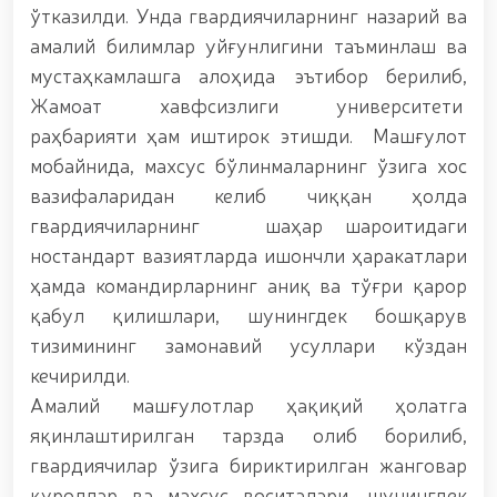
гуруҳининг ёшлар билан учрашуви тадбирлари
ўтказилди. Унда гвардиячиларнинг назарий ва
доирасида муддатди ҳарбий хизматчиларга
амалий билимлар уйғунлигини таъминлаш ва
сертификатлар топширилди. // Миллий гвардия
қўмондони, генерал-полковник B.Tashmatov
мустаҳкамлашга алоҳида эътибор берилиб,
пойтахтимиздаги манзилли ишлари давомида
Жамоат хавфсизлиги университети
ёшлар билан учрашиб, улар билан очиқ мулоқот
раҳбарияти ҳам иштирок этишди. Машғулот
ўтказди. // Фарғона вилоятида жиноят содир
этишга мойил шахслар яшаш манзилларида тезкор
мобайнида, махсус бўлинмаларнинг ўзига хос
тадбирлар ўтказилди. // “8 март – Халқаро хотин
вазифаларидан келиб чиққан ҳолда
қизлар куни” муносабати билан Миллий гвардия
гвардиячиларнинг шаҳар шароитидаги
тизимида фаолият юритиб келаётган аёллар учун
тантанали байрам тадбири ташкил этилди //
ностандарт вазиятларда ишончли ҳаракатлари
Молиявий шаффофлик ва коррупциядан холи
ҳамда командирларнинг аниқ ва тўғри қарор
муҳитни таъминлаш бўйича ўқув йиғини ўтказилди
қабул қилишлари, шунингдек бошқарув
// Аждодлар мероси – миллий ғурур ва
ватанпарварлик манбаи // Генерал-полковник
тизимининг замонавий усуллари кўздан
B.Tashmatov Тошкент “Темурбеклар мактаби”
кечирилди.
ҳарбий академик лицейи фаолияти билан яқиндан
танишди. //Миллий гвардия қўмондони, генерал-
Амалий машғулотлар ҳақиқий ҳолатга
полковник B.Tashmatov Сирдарё ва Жиззах
яқинлаштирилган тарзда олиб борилиб,
вилоятида ўрганиш ишларини олиб борди //
гвардиячилар ўзига бириктирилган жанговар
“Ҳарбий таълим тизимида илм-фан ва педагогик
технологияларни ривожлантириш истиқболлари”
қуроллар ва махсус воситалари, шунингдек