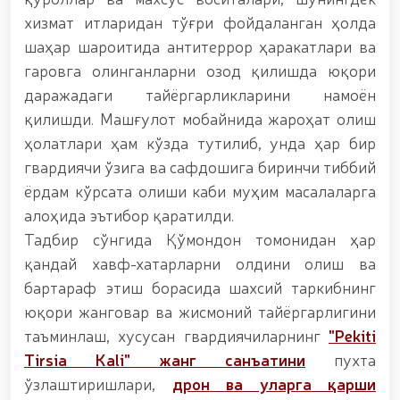
мавзусида республика ҳарбий илмий-амалий
хизмат итларидан тўғри фойдаланган ҳолда
конференцияси ташкил этилди. // Миллий гвардия
шаҳар шароитида антитеррор ҳаракатлари ва
қўмондони генерал-полковник B.Tashmatov илк
манзилли ишларини Юнусобод туманида амалга
гаровга олинганларни озод қилишда юқори
оширди. // Самарқанд ва Бухоро вилояталарида
даражадаги тайёргарликларини намоён
хавфсиз муҳитни яратиш ва жамоат
қилишди. Машғулот мобайнида жароҳат олиш
хавфсизлигини ишончли таъминлаш бўйича
манзилли ишлар амалга оширилди. // Ёшлар
ҳолатлари ҳам кўзда тутилиб, унда ҳар бир
сиёсатига оид устувор вазифалар доимий
гвардиячи ўзига ва сафдошига биринчи тиббий
эътиборда. // Миллий гвардия қўмондони генерал-
ёрдам кўрсата олиши каби муҳим масалаларга
полковник B.Tashmatov Ўзбекистон ҳуқуқни
муҳофаза қилиш органларининг Қўл жанги
алоҳида эътибор қаратилди.
федерацияси раиси этиб сайланди. // Миллий
Тадбир сўнгида Қўмондон томонидан ҳар
гвардия шахсий таркибининг жанговар салоҳияти,
қандай хавф-хатарларни олдини олиш ва
жисмоний ва маънавий тайёргарлигини
мустаҳкамлаш ҳамда замон талабларига мос
бартараф этиш борасида шахсий таркибнинг
такомиллаштиришга қаратилган ишлар давом
юқори жанговар ва жисмоний тайёргарлигини
эттирилмоқда. // Тизим фидойилари ҳурмат ва
эҳтиром билан нафақага кузатилди. // “Китобхон
таъминлаш, хусусан гвардиячиларнинг
"Pekiti
ҳарбий оилалар” мавзусида адабий-бадиий кеча
Tirsia Kali" жанг санъатини
пухта
ташкил этилди / / Ватанпарварлик ойлиги
ўзлаштиришлари,
д
рон
ва уларга қарши
доирасидаги тадбирлар / / Тошкентда қидирувда