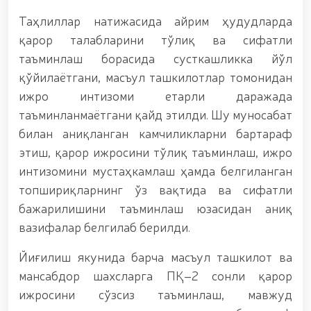
гуруҳининг ёшлар билан учрашуви тадбирлари
доирасида муддатди ҳарбий хизматчиларга
Таҳлиллар натижасида айрим ҳудудларда
сертификатлар топширилди. // Миллий гвардия
қарор талабларини тўлиқ ва сифатли
қўмондони, генерал-полковник B.Tashmatov
пойтахтимиздаги манзилли ишлари давомида
таъминлаш борасида сусткашликка йўл
ёшлар билан учрашиб, улар билан очиқ мулоқот
қўйилаётгани, масъул ташкилотлар томонидан
ўтказди. // Фарғона вилоятида жиноят содир
ижро интизоми етарли даражада
этишга мойил шахслар яшаш манзилларида тезкор
тадбирлар ўтказилди. // “8 март – Халқаро хотин
таъминланмаётгани қайд этилди. Шу муносабат
қизлар куни” муносабати билан Миллий гвардия
билан аниқланган камчиликларни бартараф
тизимида фаолият юритиб келаётган аёллар учун
этиш, қарор ижросини тўлиқ таъминлаш, ижро
тантанали байрам тадбири ташкил этилди //
Молиявий шаффофлик ва коррупциядан холи
интизомини мустаҳкамлаш ҳамда белгиланган
муҳитни таъминлаш бўйича ўқув йиғини ўтказилди
топшириқларнинг ўз вақтида ва сифатли
// Аждодлар мероси – миллий ғурур ва
бажарилишини таъминлаш юзасидан аниқ
ватанпарварлик манбаи // Генерал-полковник
B.Tashmatov Тошкент “Темурбеклар мактаби”
вазифалар белгилаб берилди.
ҳарбий академик лицейи фаолияти билан яқиндан
танишди. //Миллий гвардия қўмондони, генерал-
Йиғилиш якунида барча масъул ташкилот ва
полковник B.Tashmatov Сирдарё ва Жиззах
мансабдор шахсларга ПҚ–2 сонли қарор
вилоятида ўрганиш ишларини олиб борди //
“Ҳарбий таълим тизимида илм-фан ва педагогик
ижросини сўзсиз таъминлаш, мавжуд
технологияларни ривожлантириш истиқболлари”