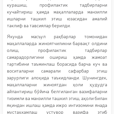
бўлган шахс қўлга олинди / / «Жасорат» фильми
курашиш, профилактик тадбирларни
премьераси бўлиб ўтди / / Қуролли Кучларимиз
кучайтириш ҳамда маҳаллаларда манзилли
ташкил этилганининг 34 йиллиги ва 14 январь –
Ватан ҳимоячилари куни муносабати Миллий
ишларни ташкил этиш юзасидан амалий
гвардияда байрамона тадбир ўтказилди / /
таклиф ва тавсиялар берилди.
Миллий гвардия қўмондонининг Ўзбекистон
Республикаси Қуролли Кучлари ташкил
Якунда масъул раҳбарлар томонидан
этилганининг 34 йиллиги ва Ватан ҳимоячилари
куни муносабати билан байрам табриги / /
маҳаллаларда жиноятчиликни барвақт олдини
Ўзбекистон Республикаси Қуролли Кучлари
олиш, профилактик тадбирлар
ташкил этилганининг 34 йиллиги ҳамда 14 январь —
самарадорлигини ошириш ҳамда жамоат
Ватан ҳимоячилари куни муносабати билан
гвардиячилар хизмат бурчини бажариш чоғида
тартибини таъминлаш борасида барча куч ва
қаҳрамонларча ҳалок бўлган сафдошлари
воситаларни самарали сафарбар этиш
хотирасига бағишлаб Миллий гвардия Марказий
зарурлиги алоҳида таъкидланди. Шунингдек,
девони ҳудудида бунёд этилган ёдгорлик
мажмуаси пойига гул қўйишиб, уларнинг
маҳаллаларни жиноятдан ҳоли ҳудудга
хотирасига ҳурмат бажо келтиришди / /
айлантириш бўйича белгиланган вазифаларни
Ўзбекистон Республикаси Президентининг
тизимли ва манзилли ташкил этиш, аҳоли билан
“Ўзбекистон Республикаси Қуролли Кучлари
ташкил этилганининг 34 йиллиги ҳамда Ватан
яқиндан ишлаш ҳамда ижро интизомини янада
ҳимоячилари куни муносабати билан ҳарбий
мустаҳкамлаш устувор вазифа этиб