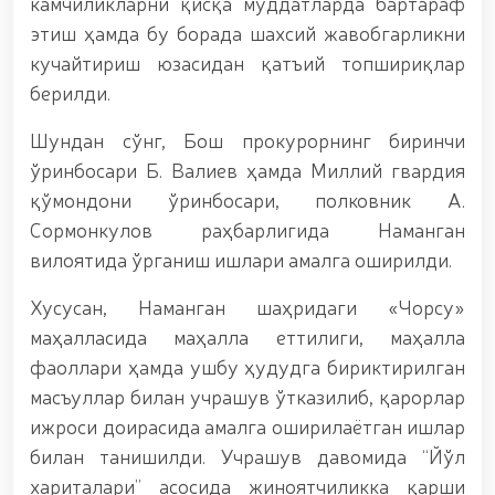
камчиликларни қисқа муддатларда бартараф
мавзусида республика ҳарбий илмий-амалий
этиш ҳамда бу борада шахсий жавобгарликни
конференцияси ташкил этилди. // Миллий гвардия
қўмондони генерал-полковник B.Tashmatov илк
кучайтириш юзасидан қатъий топшириқлар
манзилли ишларини Юнусобод туманида амалга
берилди.
оширди. // Самарқанд ва Бухоро вилояталарида
хавфсиз муҳитни яратиш ва жамоат
Шундан сўнг, Бош прокурорнинг биринчи
хавфсизлигини ишончли таъминлаш бўйича
ўринбосари Б. Валиев ҳамда Миллий гвардия
манзилли ишлар амалга оширилди. // Ёшлар
сиёсатига оид устувор вазифалар доимий
қўмондони ўринбосари, полковник А.
эътиборда. // Миллий гвардия қўмондони генерал-
Сормонкулов раҳбарлигида Наманган
полковник B.Tashmatov Ўзбекистон ҳуқуқни
вилоятида ўрганиш ишлари амалга оширилди.
муҳофаза қилиш органларининг Қўл жанги
федерацияси раиси этиб сайланди. // Миллий
гвардия шахсий таркибининг жанговар салоҳияти,
Хусусан, Наманган шаҳридаги «Чорсу»
жисмоний ва маънавий тайёргарлигини
маҳалласида маҳалла еттилиги, маҳалла
мустаҳкамлаш ҳамда замон талабларига мос
фаоллари ҳамда ушбу ҳудудга бириктирилган
такомиллаштиришга қаратилган ишлар давом
эттирилмоқда. // Тизим фидойилари ҳурмат ва
масъуллар билан учрашув ўтказилиб, қарорлар
эҳтиром билан нафақага кузатилди. // “Китобхон
ижроси доирасида амалга оширилаётган ишлар
ҳарбий оилалар” мавзусида адабий-бадиий кеча
билан танишилди. Учрашув давомида “Йўл
ташкил этилди / / Ватанпарварлик ойлиги
доирасидаги тадбирлар / / Тошкентда қидирувда
хариталари” асосида жиноятчиликка қарши