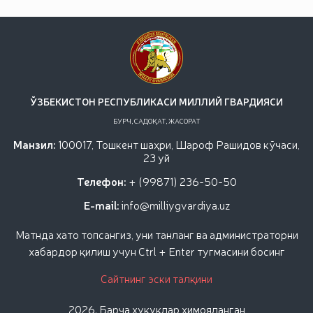
ЎЗБЕКИСТОН РЕСПУБЛИКАСИ МИЛЛИЙ ГВАРДИЯСИ
БУРЧ, САДОҚАТ, ЖАСОРАТ
Манзил:
100017, Тошкент шаҳри, Шароф Рашидов кўчаси,
23 уй
Телефон:
+ (99871) 236-50-50
E-mail:
info@milliygvardiya.uz
Матнда хато топсангиз, уни танланг ва администраторни
хабардор қилиш учун Ctrl + Enter тугмасини босинг
Сайтнинг эски талқини
2026. Барча ҳуқуқлар ҳимояланган