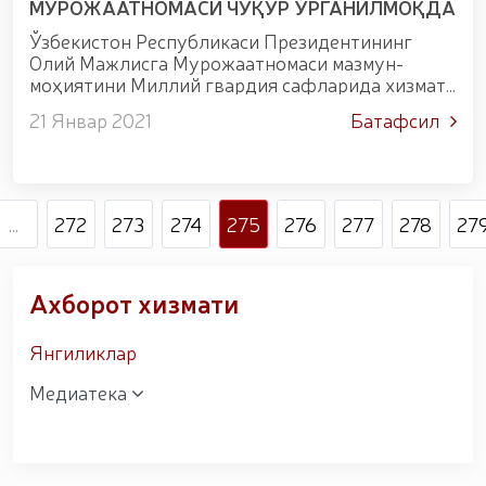
МУРОЖААТНОМАСИ ЧУҚУР ЎРГАНИЛМОҚДА
уруши қатнашчиларини рағбатлантириш
тўғрисида"ги
Ўзбекистон Республикаси Президентининг
Олий Мажлисга Мурожаатномаси мазмун-
моҳиятини Миллий гвардия сафларида хизмат
қилиб келаётган ҳарбий хизматчи ва ходимлар
21 Январ 2021
Батафсил
ҳамда ишчи хизматчиларга етказиш,
тушунтириш мақсадида Милл...
...
272
273
274
275
276
277
278
27
Ахборот хизмати
Янгиликлар
Медиатека