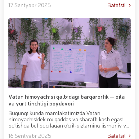
tarkibning jangovar shayligini yuqori darajaga
17 Sentyabr 2025
Batafsil
koʻtarish va maxsus taktik tayyorgarligini z...
Vatan himoyachisi qalbidagi barqarorlik — oila
va yurt tinchligi poydevori
Bugungi kunda mamlakatimizda Vatan
himoyachisidek muqaddas va sharafli kasb egasi
boʻlishga bel bogʻlagan oʻgʻil-qizlarning jismoniy va
maʼnaviy-ruhiy barqarorligini taʼminlash, ularning
16 Sentyabr 2025
Batafsil
samarali xizmat qilishlari uchun,...