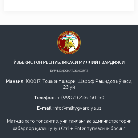
ЎЗБЕКИСТОН РЕСПУБЛИКАСИ МИЛЛИЙ ГВАРДИЯСИ
БУРЧ, САДОҚАТ, ЖАСОРАТ
Манзил:
100017, Тошкент шаҳри, Шароф Рашидов кўчаси,
23 уй
Телефон:
+ (99871) 236-50-50
E-mail:
info@milliygvardiya.uz
Матнда хато топсангиз, уни танланг ва администраторни
хабардор қилиш учун Ctrl + Enter тугмасини босинг