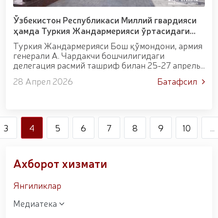
уруши қатнашчиларини рағбатлантириш
тўғрисида"ги
Ўзбекистон Республикаси Миллий гвардияси
ҳамда Туркия Жандармерияси ўртасидаги
ўзаро ҳамкорлик янги босқичга кўтарилмоқд...
Туркия Жандармерияси Бош қўмондони, армия
генерали А. Чардакчи бошчилигидаги
делегация расмий ташриф билан 25-27 апрель
кунлари мамлакатимизда бўлди ва Миллий
28 Апрел 2026
Батафсил
гвардия қўмондони генерал-полковник
B.Tashmatov томонидан мун...
3
4
5
6
7
8
9
10
...
Ахборот хизмати
Янгиликлар
Медиатека