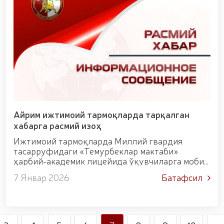
уруши қатнашчиларини рағбатлантириш
тўғрисида"ги
Айрим ижтимоий тармоқларда тарқалган
хабарга расмий изоҳ
Ижтимоий тармоқларда Миллий гвардия
тасарруфидаги «Темурбеклар мактаби»
ҳарбий-академик лицейида ўқувчиларга мобил
телефонлардан фойдаланиш уставга мувофиқ
7 Январ 2026
Батафсил
чеклангани ҳақида аноним муаллифнинг
эътирози муҳокама қилинмоқд...