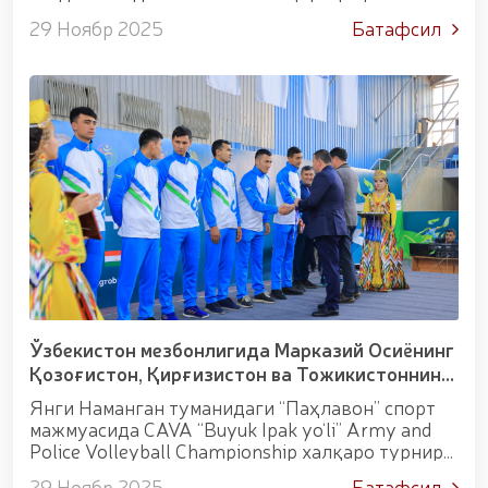
шароитида қонун устуворлигини таъминлаш:
уруши қатнашчиларини рағбатлантириш
29 Ноябр 2025
Батафсил
муаммо ва ечимлар” мавзусида халқаро илмий-
тўғрисида"ги
амалий конференция таш...
Ўзбекистон мезбонлигида Марказий Осиёнинг
Қозоғистон, Қирғизистон ва Тожикистоннинг
энг кучли 10 та жамоалари иштирокида...
Янги Наманган туманидаги “Паҳлавон” спорт
мажмуасида CAVA “Buyuk Ipak yo‘li” Army and
Police Volleyball Championship халқаро турнири
ўтказилди. Бир ҳафта давом этган кескин ва
29 Ноябр 2025
Батафсил