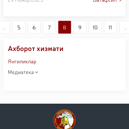
муросасиз беллашувлар ўз якунига етиб,
мусоб...
...
5
6
7
8
9
10
11
...
Ахборот хизмати
Янгиликлар
Медиатека