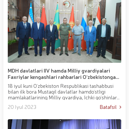
ishlab chiqish yuzasidan tajriba almashish borasida
muzokaralar oʻtkazdilar.
MDH davlatlari IIV hamda Milliy gvardiyalari
Faxriylar kengashlari rahbarlari O‘zbekistonga
tashrif buyurdi
18 iyul kuni O‘zbekiston Respublikasi tashabbusi
bilan ilk bora Mustaqil davlatlar hamdo‘stligi
mamlakatlarining Milliy gvardiya, Ichki qo‘shinlar
hamda huquq-tartibot organlari Faxriylar
20 Iyul 2023
Batafsil
kengashlari raislari uchrashuvi bo‘lib o‘tdi.
Tadbirning faxriy mehmonlari isteʼfodagi general-
leytenant P. Rovenskiy (Rossiya Federatsiyasi),
isteʼfodagi general-mayor A. Alimxo‘jayev