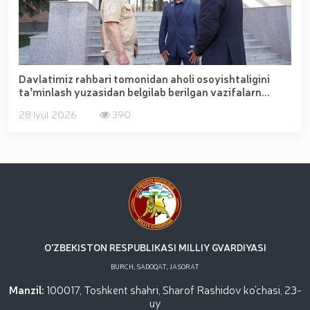
Davlatimiz rahbari tomonidan aholi osoyishtaligini
taʼminlash yuzasidan belgilab berilgan vazifalarn...
28 Iyul 2026
390
O'ZBEKISTON RESPUBLIKASI MILLIY GVARDIYASI
BURCH, SADOQAT, JASORAT
Manzil:
100017, Toshkent shahri, Sharof Rashidov ko'chasi, 23-
uy